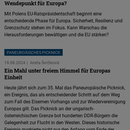
Wendepunkt für Europa?
Typeform
Embed
Mit Polens EU-Ratspräsidentschaft beginnt eine
entscheidende Phase für Europa. Sicherheit, Resilienz und
Grenzschutz stehen im Fokus. Kann Warschau die
Herausforderungen bewältigen und die EU stärken?
PANEUROÄISCHES PICKNICK
19.08.2024
Aneta Švrčinová
Ein Mahl unter freiem Himmel für Europas
Einheit
Heute jährt sich zum 35. Mal das Paneuropäische Picknick,
ein Ereignis, das als entscheidender Schritt auf dem Weg
zum Fall des Eisernen Vorhangs und zur Wiedervereinigung
Europas gilt. Das Picknick an der ungarisch-
österreichischen Grenze bot hunderten DDR-Bürgern die
Gelegenheit zur Flucht in den Westen. Dieses historische
Ereignis markierte nicht nur den Anfang vom Ende der