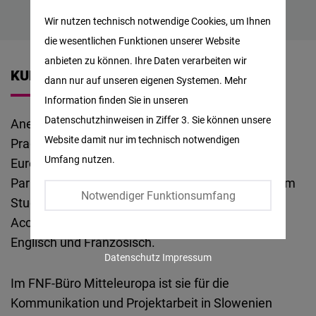
Matomo
Wir nutzen technisch notwendige Cookies, um Ihnen
die wesentlichen Funktionen unserer Website
Facebook
anbieten zu können. Ihre Daten verarbeiten wir
Embed
KURZBIOGRAFIE
dann nur auf unseren eigenen Systemen. Mehr
Information finden Sie in unseren
Twitter
Datenschutzhinweisen in Ziffer 3. Sie können unsere
Aneta Švrčinová ist seit März 2024 für die FNF in
Embed
Website damit nur im technisch notwendigen
Prag tätig. Sie hat einen Master-Abschluss in
Umfang nutzen.
Europa-Studien (Institut d’études politiques de
Instagram
Paris/Sciences Po). Beschäftigt war sie nach ihrem
Embed
Notwendiger Funktionsumfang
Studium beim European Producers Club und bei
Accenture Frankreich. Sie spricht Tschechisch,
Youtube
Englisch und Französisch.
Embed
Datenschutz
Impressum
Im FNF-Büro Mitteleuropa ist sie für die
Google
Kommunikation und Projektarbeit in Slowenien
Maps