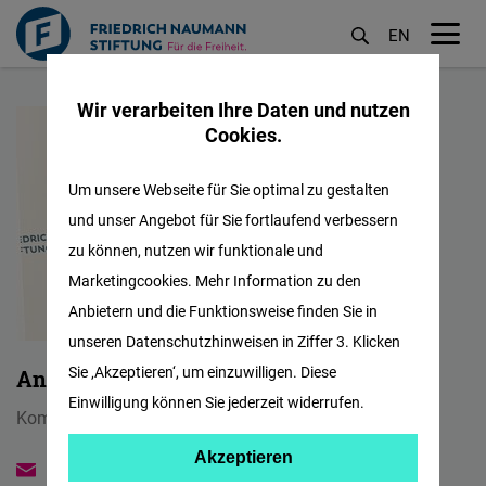
EN
M
Direkt
öf
Wir verarbeiten Ihre Daten und nutzen
zum
Cookies.
Inhalt
Um unsere Webseite für Sie optimal zu gestalten
und unser Angebot für Sie fortlaufend verbessern
zu können, nutzen wir funktionale und
Marketingcookies. Mehr Information zu den
Anbietern und die Funktionsweise finden Sie in
unseren Datenschutzhinweisen in Ziffer 3. Klicken
Sie ‚Akzeptieren‘, um einzuwilligen. Diese
Aneta Švrčinová
Einwilligung können Sie jederzeit widerrufen.
Kommunikation und Projekt Manager (Slowenien)
Akzeptieren
Akzeptieren
aneta.svrcinova@freiheit.org