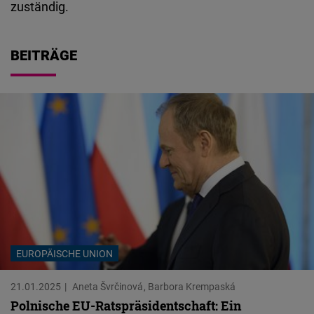
zuständig.
Embed
Cloudinary
BEITRÄGE
Flickr
Embed
Newsletter2go
Embed
Podigee
Embed
EUROPÄISCHE UNION
D.Vinci
Embed
21.01.2025
Aneta Švrčinová
Barbora Krempaská
Polnische EU-Ratspräsidentschaft: Ein