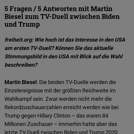
Embed
5 Fragen / 5 Antworten mit Martin
Biesel zum TV-Duell zwischen Biden
Cloudinary
und Trump
Flickr
freiheit.org: Wie hoch ist das Interesse in den USA
Embed
am ersten TV-Duell? Können Sie das aktuelle
Stimmungsbild in den USA mit Blick auf die Wahl
Newsletter2go
beschreiben?
Embed
Martin Biesel
: Die beiden TV-Duelle werden die
Podigee
Einzelereignisse mit der größten Reichweite im
Embed
Wahlkampf sein. Zwar werden nicht mehr die
Rekordzuschauerzahlen erreicht werden wie bei
D.Vinci
Trump gegen Hillary Clinton – das waren 84
Embed
Millionen Zuschauer – immerhin hatte aber das
letzte TV-Duell zwischen Biden und Trump 2020