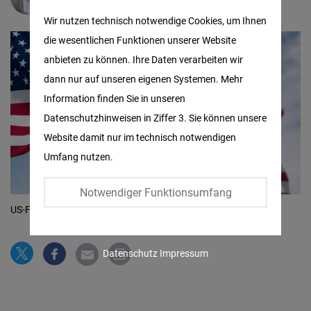
Matomo
Wir nutzen technisch notwendige Cookies, um Ihnen
die wesentlichen Funktionen unserer Website
Facebook
anbieten zu können. Ihre Daten verarbeiten wir
Embed
dann nur auf unseren eigenen Systemen. Mehr
Information finden Sie in unseren
Twitter
Datenschutzhinweisen in Ziffer 3. Sie können unsere
Embed
Website damit nur im technisch notwendigen
Umfang nutzen.
Instagram
Embed
Notwendiger Funktionsumfang
US-Flagge
© picture alliance / Zoonar | Valerio Rosati
Youtube
Embed
Datenschutz
Impressum
Google
Maps