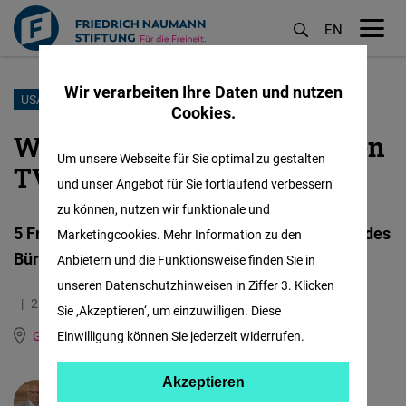
EN
M
öf
Wir verarbeiten Ihre Daten und nutzen
Direkt
USA
Cookies.
zum
Worauf es beim Trump-Biden
Inhalt
Um unsere Webseite für Sie optimal zu gestalten
TV-Duell ankommen wird
und unser Angebot für Sie fortlaufend verbessern
zu können, nutzen wir funktionale und
5 Fragen / 5 Antworten mit Martin Biesel, Leiter des
Marketingcookies. Mehr Information zu den
Büros in Washington, D.C.
Anbietern und die Funktionsweise finden Sie in
unseren Datenschutzhinweisen in Ziffer 3. Klicken
25.06.2024
2.6 Minuten
Sie ‚Akzeptieren‘, um einzuwilligen. Diese
Global World Order Hub (Washington)
Einwilligung können Sie jederzeit widerrufen.
Akzeptieren
Akzeptieren
Martin Biesel