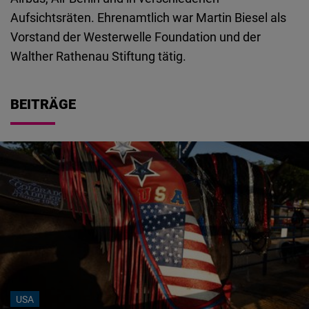
Embed
Aufsichtsräten. Ehrenamtlich war Martin Biesel als
Vorstand der Westerwelle Foundation und der
Cloudinary
Walther Rathenau Stiftung tätig.
Flickr
BEITRÄGE
Embed
Newsletter2go
Embed
Podigee
Embed
D.Vinci
Embed
USA