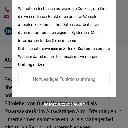
Matomo
Wir nutzen technisch notwendige Cookies, um Ihnen
+1 (202) 766-2319
Martin.Biesel@freiheit.org
die wesentlichen Funktionen unserer Website
Facebook
anbieten zu können. Ihre Daten verarbeiten wir
Embed
dann nur auf unseren eigenen Systemen. Mehr
Information finden Sie in unseren
Twitter
Datenschutzhinweisen in Ziffer 3. Sie können unsere
Embed
Website damit nur im technisch notwendigen
KURZBIOGRAFIE
Umfang nutzen.
Instagram
Embed
Bevor er 2023 seine Aufgaben bei der Stiftung
Notwendiger Funktionsumfang
übernahm, war Martin Biesel in unterschiedlichen
Youtube
politischen Funktionen tätig: u.a. als langjähriger
Embed
Büroleiter von Guido Westerwelle und als
Datenschutz
Impressum
Staatssekretär im Auswärtigen Amt. Erfahrungen in
Google
Unternehmen sammelte er u.a. als Manager bei
Maps
Airbus, Air Berlin und in verschiedenen