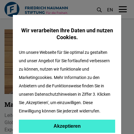
EN
M
Direkt
öf
Wir verarbeiten Ihre Daten und nutzen
zum
Cookies.
Inhalt
Um unsere Webseite für Sie optimal zu gestalten
und unser Angebot für Sie fortlaufend verbessern
zu können, nutzen wir funktionale und
Marketingcookies. Mehr Information zu den
Anbietern und die Funktionsweise finden Sie in
unseren Datenschutzhinweisen in Ziffer 3. Klicken
Sie ‚Akzeptieren‘, um einzuwilligen. Diese
Martin Biesel
Einwilligung können Sie jederzeit widerrufen.
Leiter Regionalbüro USA KANADA und World Order and
Globalization Hub
Akzeptieren
Akzeptieren
Experte für Außenpolitik und Wirtschaft