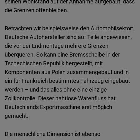
seinen Wohlstand auf der Annahme
aufgebaut
,
dass
die
Grenzen
offenbleiben
.
Betrachten
wir
beispielsweise
den
Automobilsektor
:
Deutsche
Autohersteller
sind auf Teile
angewiesen
,
die
vor
der Endmontage
mehrere
Grenzen
überqueren
. So kann
eine
Bremsscheibe
in der
Tschechischen
Republik
hergestellt
,
mit
Komponenten
aus
Polen
zusammengebaut
und
in
ein
für
Frankreich
bestimmtes
Fahrzeug
eingebaut
werden
–
und
das
alles
ohne
eine
einzige
Zollkontrolle
.
Dieser
nahtlose
Warenfluss
hat
Deutschlands
Exportmaschine
erst
möglich
gemacht
.
Die
menschliche
Dimension
ist
ebenso