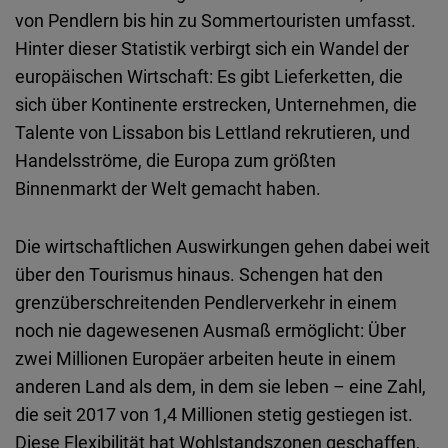
von Pendlern bis
hin
zu Sommertouristen
umfasst
.
Hinter
dieser
Statistik
verbirgt
sich
ein
Wandel der
europäischen
Wirtschaft
: Es
gibt
Lieferketten
, die
sich
über
Kontinente
erstrecken
,
Unternehmen
, die
Talente von Lissabon bis
Lettland
rekrutieren
,
und
Handelsströme
, die Europa zum größten
Binnenmarkt der Welt
gemacht
haben
.
Die
wirtschaftlichen
Auswirkungen
gehen
dabei
weit
über
den
Tourismus
hinaus
. Schengen hat den
grenzüberschreitenden
Pendlerverkehr
in
einem
noch
nie
dagewesenen
Ausmaß
ermöglicht
:
Über
zwei
Millionen
Europäer
arbeiten
heute
in
einem
anderen
Land
als
dem
, in
dem
sie
leben
–
eine
Zahl
,
die
seit
2017 von 1,4
Millionen
stetig
gestiegen
ist
.
Diese
Flexibilität
hat
Wohlstandszonen
geschaffen
,