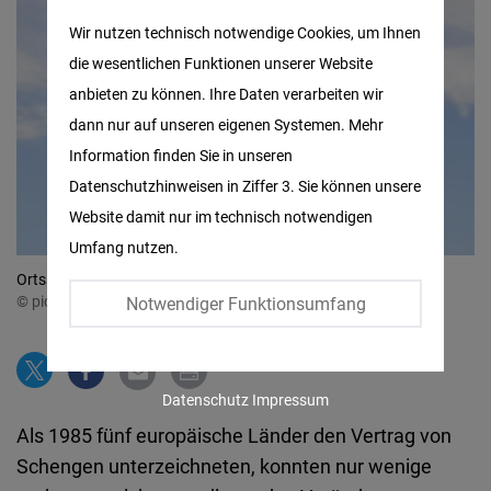
Matomo
Wir nutzen technisch notwendige Cookies, um Ihnen
die wesentlichen Funktionen unserer Website
Facebook
anbieten zu können. Ihre Daten verarbeiten wir
Embed
dann nur auf unseren eigenen Systemen. Mehr
Information finden Sie in unseren
Twitter
Datenschutzhinweisen in Ziffer 3. Sie können unsere
Embed
Website damit nur im technisch notwendigen
Umfang nutzen.
Instagram
Ortsschild am Ortseingang von Schengen in Luxemburg
Embed
© picture alliance / Winfried Rothermel | Winfried Rothermel
Notwendiger Funktionsumfang
Youtube
Embed
Datenschutz
Impressum
Als 1985 fünf europäische Länder den Vertrag von
Google
Schengen unterzeichneten, konnten nur wenige
Maps