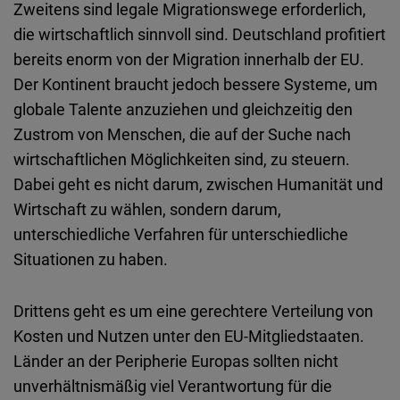
Zweitens
sind
legale
Migrationswege
erforderlich
,
die
wirtschaftlich
sinnvoll
sind
.
Deutschland
profitiert
bereits
enorm
von der Migration innerhalb der EU.
Der Kontinent
braucht
jedoch
bessere
Systeme
, um
globale
Talente anzuziehen und gleichzeitig den
Zustrom von Menschen, die
auf
der Suche
nach
wirtschaftlichen Möglichkeiten
sind
, zu steuern.
Dabei
geht
es
nicht
darum
, zwischen Humanität und
Wirtschaft zu wählen,
sondern
darum
,
unterschiedliche
Verfahren
für
unterschiedliche
Situationen
zu haben.
Drittens
geht
es um
eine
gerechtere
Verteilung von
Kosten und Nutzen
unter
den
EU-Mitgliedstaaten
.
Länder
an der
Peripherie
Europas
sollten
nicht
unverhältnismäßig
viel
Verantwortung
für die