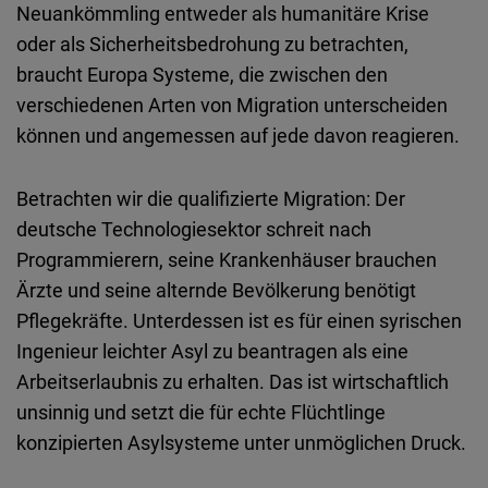
Neuankömmling
entweder
als
humanitäre
Krise
oder
als
Sicherheitsbedrohung
zu
betrachten
,
braucht
Europa
Systeme
, die
zwischen
den
verschiedenen
Arten von Migration unterscheiden
können und angemessen auf jede
davon
reagieren
.
Betrachten
wir
die
qualifizierte
Migration: Der
deutsche Technologiesektor
schreit
nach
Programmierern
, seine
Krankenhäuser
brauchen
Ärzte
und
seine
alternde
Bevölkerung
benötigt
Pflegekräfte
.
Unterdessen
ist
es für
einen
syrischen
Ingenieur
leichter
Asyl
zu
beantragen
als
eine
Arbeitserlaubnis
zu
erhalten
. Das
ist
wirtschaftlich
unsinnig
und
setzt
die für
echte
Flüchtlinge
konzipierten
Asylsysteme
unter
unmöglichen
Druck
.