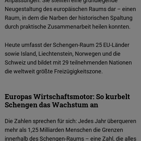
Anpassungen
.
Sie
stellten
eine
grundlegende
Neugestaltung
des
europäischen
Raums
dar
–
einen
Raum
, in
dem
die
Narben
der
historischen
Spaltung
durch
praktische
Zusammenarbeit
heilen
konnten
.
Heute
umfasst
der Schengen-Raum 25
EU-Länder
sowie
Island, Liechtenstein,
Norwegen
und
die
Schweiz
und
bildet
mit 29
teilnehmenden
Nationen
die
weltweit
größte
Freizügigkeitszone
.
Europas Wirtschaftsmotor: So kurbelt
Schengen das Wachstum an
Die
Zahlen
sprechen
für
sich
:
Jedes
Jahr
überqueren
mehr
als
1,25
Milliarden
Menschen
die Grenzen
innerhalb
des
Schengen-Raums
–
eine
Zahl
, die
alles