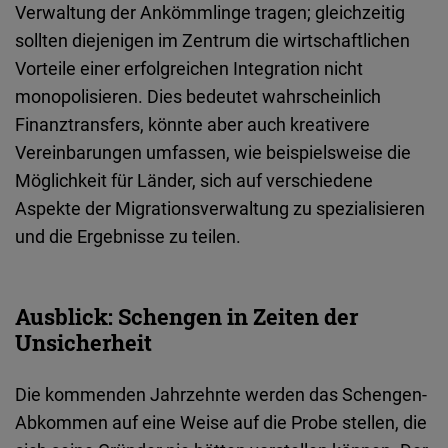
Verwaltung
der
Ankömmlinge
tragen
;
gleichzeitig
sollten
diejenigen
im
Zentrum
die
wirtschaftlichen
Vorteile
einer
erfolgreichen
Integration
nicht
monopolisieren
. Dies
bedeutet
wahrscheinlich
Finanztransfers
,
könnte
aber
auch
kreativere
Vereinbarungen
umfassen
,
wie
beispielsweise
die
Möglichkeit
für Länder, sich auf verschiedene
Aspekte der Migrationsverwaltung zu spezialisieren
und
die
Ergebnisse
zu
teilen
.
Ausblick: Schengen in Zeiten der
Unsicherheit
Die
kommenden
Jahrzehnte werden
das
Schengen-
Abkommen auf eine Weise auf die Probe
stellen
, die