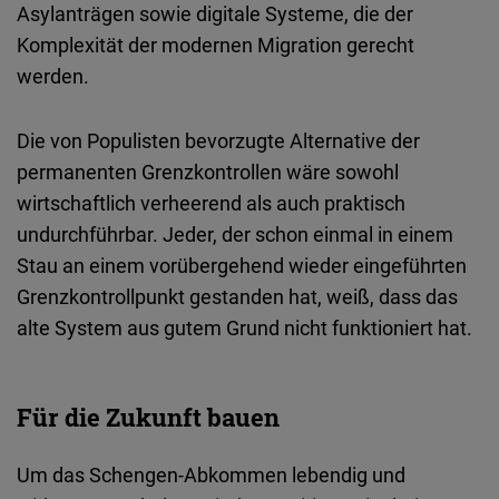
Asylanträgen
sowie
digitale
Systeme
, die der
Komplexität der modernen Migration gerecht
werden.
Die von
Populisten
bevorzugte
Alternative der
permanenten
Grenzkontrollen
wäre
sowohl
wirtschaftlich
verheerend
als
auch
praktisch
undurchführbar
. Jeder, der schon
einmal
in
einem
Stau
an
einem
vorübergehend
wieder
eingeführten
Grenzkontrollpunkt
gestanden
hat,
weiß
,
dass
das
alte
System
aus
gutem
Grund
nicht
funktioniert
hat.
Für die Zukunft bauen
Um
das
Schengen-Abkommen
lebendig
und