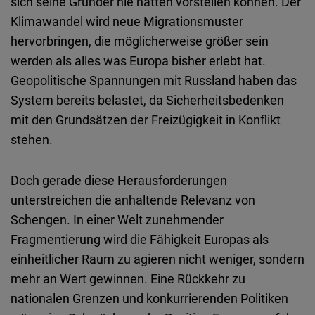
sich
seine
Gründer
nie
hätten
vorstellen
können
. Der
Klimawandel wird neue Migrationsmuster
hervorbringen, die
möglicherweise
größer
sein
werden
als
alles
was Europa
bisher
erlebt
hat.
Geopolitische
Spannungen
mit
Russland
haben
das
System
bereits
belastet
, da Sicherheitsbedenken
mit
den
Grundsätzen
der
Freizügigkeit
in Konflikt
stehen
.
Doch
gerade
diese
Herausforderungen
unterstreichen
die
anhaltende
Relevanz
von
Schengen. In
einer
Welt
zunehmender
Fragmentierung
wird
die
Fähigkeit
Europas
als
einheitlicher
Raum
zu
agieren
nicht
weniger
,
sondern
mehr
an Wert
gewinnen
. Eine Rückkehr zu
nationalen Grenzen und konkurrierenden Politiken