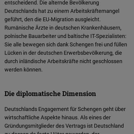
entscheidend
. Die
alternde
Bevölkerung
Deutschlands
hat zu einem Arbeitskräftemangel
geführt
, den die EU-Migration
ausgleicht
.
Rumänische
Ärzte
in
deutschen
Krankenhäusern
,
polnische
Bauarbeiter
und
baltische
IT-Spezialisten
:
Sie
alle
bewegen
sich
dank Schengen
frei
und
füllen
Lücken
in der
deutschen
Erwerbsbevölkerung
, die
durch
inländische
Arbeitskräfte
nicht
geschlossen
werden
können
.
Die diplomatische Dimension
Deutschlands
Engagement für Schengen
geht
über
wirtschaftliche
Aspekte
hinaus
.
Als
eines
der
Gründungsmitglieder
des
Vertrags
ist
Deutschland