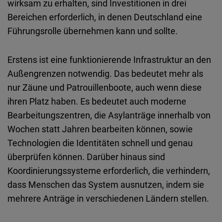
wirksam
zu
erhalten
,
sind
Investitionen
in
drei
Bereichen
erforderlich
, in
denen
Deutschland
eine
Führungsrolle
übernehmen
kann
und
sollte
.
Erstens
ist
eine
funktionierende
Infrastruktur
an den
Außengrenzen
notwendig
. Das
bedeutet
mehr
als
nur
Zäune
und
Patrouillenboote
,
auch
wenn
diese
ihren
Platz
haben
. Es
bedeutet
auch
moderne
Bearbeitungszentren
, die
Asylanträge
innerhalb
von
Wochen
statt
Jahren
bearbeiten
können
,
sowie
Technologien
die
Identitäten
schnell
und
genau
überprüfen
können
. Darüber
hinaus
sind
Koordinierungssysteme
erforderlich
, die
verhindern
,
dass
Menschen
das
System
ausnutzen
,
indem
sie
mehrere
Anträge
in
verschiedenen
Ländern
stellen
.