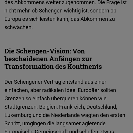
des Abkommens weiter zugenommen. Die Frage ist
Typeform
nicht mehr, ob Schengen wichtig ist, sondern ob
Embed
Europa es sich leisten kann, das Abkommen zu
schwächen.
Die Schengen-Vision: Von
bescheidenen Anfängen zur
Transformation des Kontinents
Der
Schengener
Vertrag
entstand
aus
einer
einfachen
,
aber
radikalen
Idee
:
Europäer
sollten
Grenzen
so
einfach
überqueren
können
wie
Stadtgrenzen
. Belgien, Frankreich, Deutschland,
Luxemburg und die Niederlande
wagten
den
ersten
Schritt
,
umgingen
die
langsamer
agierende
Europäische
Gemeinschaft
und
schufen
etwas