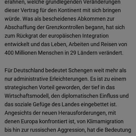
erahnen, welche grundlegenden Veränderungen
Embed
dieser Vertrag für den Kontinent mit sich bringen
würde. Was als bescheidenes Abkommen zur
Cloudinary
Abschaffung der Grenzkontrollen begann, hat sich
zum Rückgrat der europäischen Integration
Flickr
entwickelt und das Leben, Arbeiten und Reisen von
Embed
400 Millionen Menschen in 29 Ländern verändert.
Newsletter2go
Für Deutschland bedeutet Schengen weit mehr als
Embed
nur administrative Erleichterungen. Es ist zu einem
strategischen Vorteil geworden, der tief in das
Podigee
Wirtschaftsmodell, den diplomatischen Einfluss und
Embed
das soziale Gefüge des Landes eingebettet ist.
Angesichts der neuen Herausforderungen, mit
D.Vinci
denen Europa konfrontiert ist, von Klimamigration
Embed
bis hin zur russischen Aggression, hat die Bedeutung