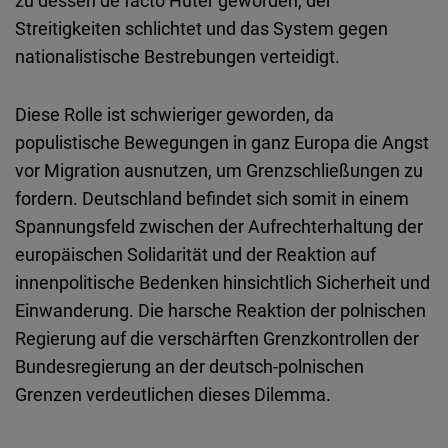
zu
dessen
de facto Hüter geworden, der
Streitigkeiten schlichtet und
das
System
gegen
nationalistische
Bestrebungen
verteidigt
.
Diese Rolle
ist
schwieriger geworden, da
populistische Bewegungen in
ganz
Europa die Angst
vor Migration
ausnutzen
, um
Grenzschließungen
zu
fordern
.
Deutschland
befindet
sich
somit
in
einem
Spannungsfeld
zwischen
der Aufrechterhaltung der
europäischen Solidarität und der Reaktion auf
innenpolitische Bedenken
hinsichtlich
Sicherheit
und
Einwanderung
. Die harsche Reaktion der polnischen
Regierung auf die
verschärften
Grenzkontrollen
der
Bundesregierung
an der
deutsch-polnischen
Grenzen
verdeutlichen
dieses
Dilemma.