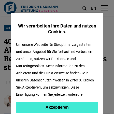
EN
M
öf
Wir verarbeiten Ihre Daten und nutzen
Direkt
40 JAHRE SCHENGEN
Cookies.
zum
40 Jahre Schengener
Inhalt
Um unsere Webseite für Sie optimal zu gestalten
Abkommen: Europas stille
und unser Angebot für Sie fortlaufend verbessern
Revolution und Deutschlands
zu können, nutzen wir funktionale und
strategische Lebensader
Marketingcookies. Mehr Information zu den
Anbietern und die Funktionsweise finden Sie in
unseren Datenschutzhinweisen in Ziffer 3. Klicken
11.06.2025
9.5 Minuten
Europa
Englisch
Sie ‚Akzeptieren‘, um einzuwilligen. Diese
Einwilligung können Sie jederzeit widerrufen.
Jules Maaten
Akzeptieren
Akzeptieren