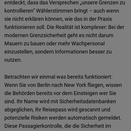
entdeckt
,
dass
das
Versprechen
„
unsere
Grenzen zu
kontrollieren” Wählerstimmen
bringt
–
auch
wenn
sie
nicht
erklären
können
,
wie
das
in der Praxis
funktionieren
soll
. Die
Realität
ist
komplexer: Bei der
modernen Grenzsicherheit
geht
es
nicht
darum
Mauern
zu
bauen
oder
mehr
Wachpersonal
einzustellen
,
sondern
Informationen
besser
zu
nutzen.
Betrachten
wir
einmal
was
bereits
funktioniert
:
Wenn
Sie
von Berlin
nach
New York
fliegen
,
wissen
die
Behörden
bereits
vor
dem
Einsteigen
wer
Sie
sind
.
Ihr
Name
wird
mit
Sicherheitsdatenbanken
abgeglichen
,
Ihr
Reisepass
wird
gescannt
und
potenzielle
Risiken
werden
automatisch
gemeldet
.
Diese
Passagierkontrolle
, die die
Sicherheit
im