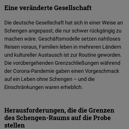
Eine veränderte Gesellschaft
Die
deutsche
Gesellschaft
hat
sich
in
einer
Weise an
Schengen
angepasst
, die
nur
schwer
rückgängig
zu
machen
wäre
.
Geschäftsmodelle
setzen
nahtloses
Reisen
voraus
,
Familien
leben
in
mehreren
Ländern
und
kultureller
Austausch
ist
zur
Routine
geworden
.
Die
vorübergehenden
Grenzschließungen
während
der Corona-Pandemie
gaben
einen
Vorgeschmack
auf
ein
Leben
ohne Schengen –
und
die
Einschränkungen
waren
erheblich
.
Herausforderungen, die die Grenzen
des Schengen-Raums auf die Probe
stellen