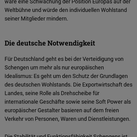
wäre
eine
Schwächung der Position Europas auf der
Weltbühne und würde den individuellen Wohlstand
seiner
Mitglieder
mindern
.
Die deutsche Notwendigkeit
Für
Deutschland
geht
es
bei
der
Verteidigung
von
Schengen um
mehr
als
nur
europäischen
Idealismus
: Es
geht
um den Schutz der
Grundlagen
des
deutschen
Wohlstands
. Die
Exportwirtschaft
des
Landes
, seine
Rolle
als
Drehscheibe für
internationale
Geschäfte
sowie
seine Soft Power
als
europäischer
Gestalter
basieren
auf
dem
freien
Verkehr von Personen, Waren und Dienstleistungen.
Die
Stabilität
und
Funktionsfähigkeit
Schengens
ist