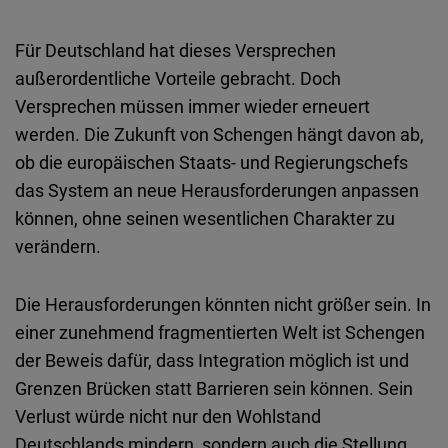
Für
Deutschland
hat
dieses
Versprechen
außerordentliche
Vorteile
gebracht
.
Doch
Versprechen
müssen
immer
wieder
erneuert
werden
. Die
Zukunft
von Schengen
hängt
davon
ab,
ob die
europäischen
Staats-
und
Regierungschefs
das
System an
neue
Herausforderungen
anpassen
können
, ohne
seinen
wesentlichen
Charakter
zu
verändern
.
Die
Herausforderungen
könnten
nicht
größer
sein
. In
einer
zunehmend
fragmentierten
Welt
ist
Schengen
der
Beweis
dafür
,
dass
Integration
möglich
ist
und
Grenzen
Brücken
statt
Barrieren
sein
können
. Sein
Verlust
würde
nicht
nur
den
Wohlstand
Deutschlands
mindern
,
sondern
auch
die
Stellung