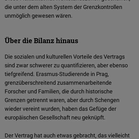
die
unter
dem
alten
System der
Grenzkontrollen
unmöglich
gewesen
wären
.
Über die Bilanz hinaus
Die sozialen und kulturellen Vorteile
des
Vertrags
sind
zwar
schwerer
zu
quantifizieren
,
aber
ebenso
tiefgreifend
.
Erasmus-Studierende
in
Prag
,
grenzüberschreitend
zusammenarbeitende
Forscher
und
Familien
, die
durch
historische
Grenzen
getrennt
waren
,
aber
durch
Schengen
wieder
vereint
wurden, haben
das
Gefüge der
europäischen Gesellschaft neu
geknüpft
.
Der
Vertrag
hat
auch
etwas
gebracht
,
das
vielleicht