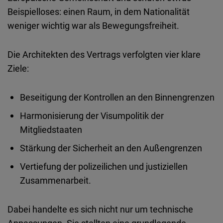
Beispielloses
:
einen
Raum
, in
dem
Nationalität
weniger
wichtig
war
als
Bewegungsfreiheit
.
Die
Architekten
des
Vertrags
verfolgten
vier
klare
Ziele
:
Beseitigung
der
Kontrollen
an den
Binnengrenzen
Harmonisierung
der
Visumpolitik
der
Mitgliedstaaten
Stärkung
der
Sicherheit
an den
Außengrenzen
Vertiefung
der
polizeilichen
und
justiziellen
Zusammenarbeit.
Dabei
handelte
es
sich
nicht
nur
um
technische