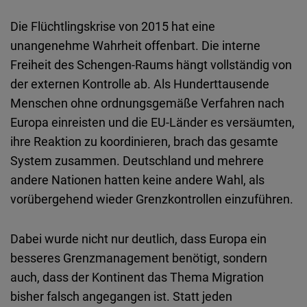
Die
Flüchtlingskrise
von 2015 hat
eine
unangenehme
Wahrheit
offenbart
. Die interne
Freiheit
des
Schengen-Raums
hängt
vollständig
von
der externen Kontrolle ab.
Als
Hunderttausende
Menschen
ohne
ordnungsgemäße
Verfahren
nach
Europa einreisten und die EU-Länder es
versäumten
,
ihre
Reaktion
zu
koordinieren
, brach
das
gesamte
System
zusammen
.
Deutschland
und
mehrere
andere
Nationen
hatten
keine
andere
Wahl,
als
vorübergehend
wieder
Grenzkontrollen
einzuführen
.
Dabei
wurde
nicht
nur
deutlich
,
dass
Europa
ein
besseres
Grenzmanagement
benötigt
,
sondern
auch
,
dass
der Kontinent
das
Thema Migration
bisher
falsch
angegangen
ist
.
Statt
jeden