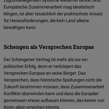
zugrundeliegenden
Systeme
weiterhin
defekt
sind
.
Europäische
Zusammenarbeit
mag
idealistisch
klingen
,
ist
aber
tatsächlich
der
praktischste
Ansatz
für
Herausforderungen
, die
kein
Land
alleine
bewältigen kann.
Schengen als Versprechen Europas
Der
Schengener
Vertrag
ist
mehr
als
nur ein
politischer
Erfolg
,
denn
er
verkörpert
das
Versprechen
Europas
an seine Bürger. Das
Versprechen,
dass
historische
Spaltungen
nicht
die
Zukunft
bestimmen
müssen
,
dass
Zusammenarbeit
Konflikte
überwinden
kann
und
dass
die
Europäer
gemeinsam
etwas
aufbauen
können,
das
keiner von
ihnen
allein
erreichen
könnte
.