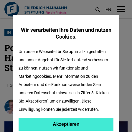
EN
M
öf
Wir verarbeiten Ihre Daten und nutzen
Direkt
INTERNATIONALE POLITIK
Cookies.
zum
Politisches Erdbeben in
Inhalt
Um unsere Webseite für Sie optimal zu gestalten
Hanoi: KP wechselt
und unser Angebot für Sie fortlaufend verbessern
Staatsspitzen
zu können, nutzen wir funktionale und
Marketingcookies. Mehr Information zu den
Anbietern und die Funktionsweise finden Sie in
20.01.2023
2.5 Minuten
Deutschland
unseren Datenschutzhinweisen in Ziffer 3. Klicken
Sie ‚Akzeptieren‘, um einzuwilligen. Diese
Prof. Dr.
Andreas Stoffers
Einwilligung können Sie jederzeit widerrufen.
Akzeptieren
Akzeptieren