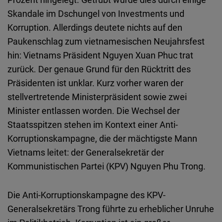
Embed
Skandale im Dschungel von Investments und
Korruption. Allerdings deutete nichts auf den
Cloudinary
Paukenschlag zum vietnamesischen Neujahrsfest
hin: Vietnams Präsident Nguyen Xuan Phuc trat
Flickr
zurück. Der genaue Grund für den Rücktritt des
Embed
Präsidenten ist unklar. Kurz vorher waren der
stellvertretende Ministerpräsident sowie zwei
Newsletter2go
Minister entlassen worden. Die Wechsel der
Embed
Staatsspitzen stehen im Kontext einer Anti-
Korruptionskampagne, die der mächtigste Mann
Podigee
Vietnams leitet: der Generalsekretär der
Embed
Kommunistischen Partei (KPV) Nguyen Phu Trong.
D.Vinci
Die Anti-Korruptionskampagne des KPV-
Embed
Generalsekretärs Trong führte zu erheblicher Unruhe