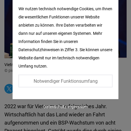
Matomo
Wir nutzen technisch notwendige Cookies, um Ihnen
die wesentlichen Funktionen unserer Website
Facebook
anbieten zu können. Ihre Daten verarbeiten wir
Embed
dann nur auf unseren eigenen Systemen. Mehr
Information finden Sie in unseren
Twitter
Datenschutzhinweisen in Ziffer 3. Sie können unsere
Embed
Website damit nur im technisch notwendigen
Vietnams Ex-Präsident Nguyen Xuan Phuc
Umfang nutzen.
Instagram
© picture alliance / ZUMAPRESS.com | Guillaume Payen
Embed
Notwendiger Funktionsumfang
Youtube
Embed
2022 war für Vietnam ein erfolgreiches Jahr.
Datenschutz
Impressum
Wirtschaftlich hat das Land wieder an Fahrt
Google
aufgenommen und ein BSP-Wachstum von acht
Maps
Prozent hingelegt. Getrübt wurde dies durch einige