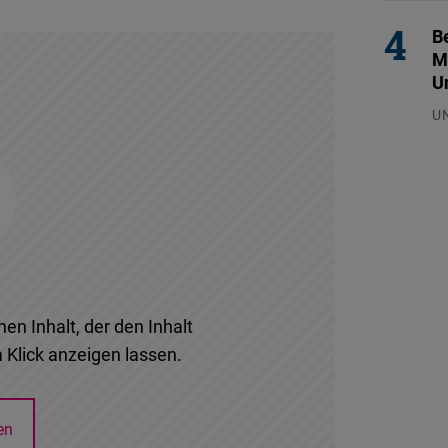
Be
M
U
U
29
nen Inhalt, der den Inhalt
 Klick anzeigen lassen.
en