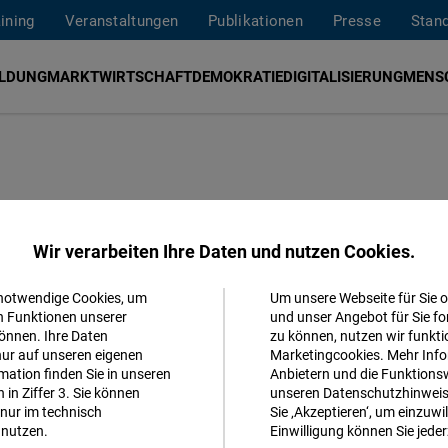
aining
Veranstaltungen
Publikationen
Presse
Stan
ILDUNG
MARKTWIRTSCHAFT
DEMOKRATIE
DIGITALISIERUNG
MENS
utschland
Wir verarbeiten Ihre Daten und nutzen Cookies.
 notwendige Cookies, um
Um unsere Webseite für Sie o
 Baerbock dafür gesorgt hat, Reza Pahlavi
Akzeptieren
n Funktionen unserer
und unser Angebot für Sie fo
en. Die Nation macht sich damit zum
önnen. Ihre Daten
zu können, nutzen wir funkti
Matomo
nur auf unseren eigenen
Marketingcookies. Mehr Info
Mullahs.
ation finden Sie in unseren
Anbietern und die Funktionsw
in Ziffer 3. Sie können
unseren Datenschutzhinweisen
Facebook
nur im technisch
Sie ‚Akzeptieren‘, um einzuwil
Embed
nutzen.
Einwilligung können Sie jeder