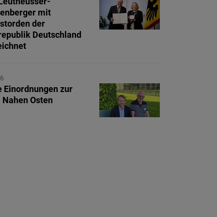
Leutheusser-
enberger mit
storden der
epublik Deutschland
ichnet
26
e Einordnungen zur
 Nahen Osten