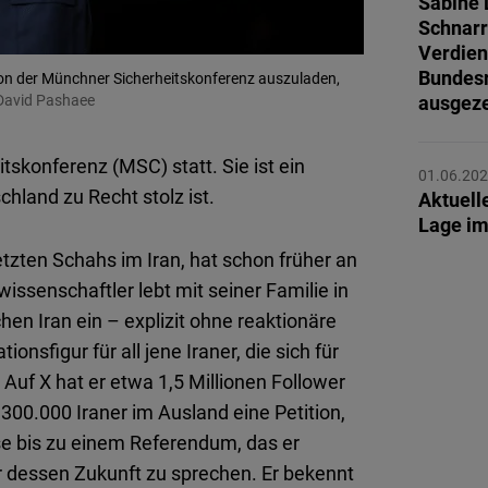
Sabine 
Flickr
Schnarr
Embed
Verdien
Bundesr
von der Münchner Sicherheitskonferenz auszuladen,
| David Pashaee
ausgeze
Newsletter2go
Embed
skonferenz (MSC) statt. Sie ist ein
01.06.20
hland zu Recht stolz ist.
Podigee
Aktuell
Lage im
Embed
etzten Schahs im Iran, hat schon früher an
D.Vinci
issenschaftler lebt mit seiner Familie in
Embed
en Iran ein – explizit ohne reaktionäre
ionsfigur für all jene Iraner, die sich für
Typeform
 Auf X hat er etwa 1,5 Millionen Follower
Embed
 300.000 Iraner im Ausland eine Petition,
se bis zu einem Referendum, das er
er dessen Zukunft zu sprechen. Er bekennt