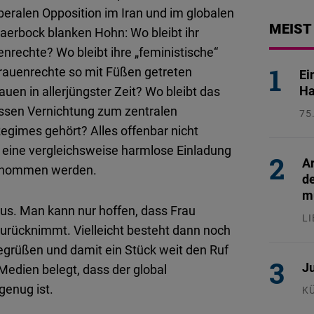
iberalen Opposition im Iran und im globalen
MEIST
Baerbock blanken Hohn: Wo bleibt ihr
rechte? Wo bleibt ihre „feministische“
 Frauenrechte so mit Füßen getreten
Ei
Ha
auen in allerjüngster Zeit? Wo bleibt das
essen Vernichtung zum zentralen
75
26
Regimes gehört? Alles offenbar nicht
h eine vergleichsweise harmlose Einladung
Ar
genommen werden.
d
mu
aus. Man kann nur hoffen, dass Frau
L
zurücknimmt. Vielleicht besteht dann noch
24
egrüßen und damit ein Stück weit den Ruf
Ju
 Medien belegt, dass der global
genug ist.
K
29