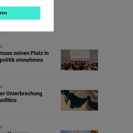
ren
ZUM THEMA
26
muss seinen Platz in
politik einnehmen
26
er Unterbrechung
nflikts
26