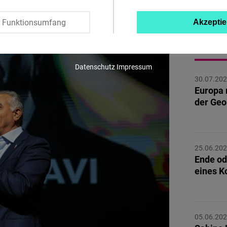
Twitter
r Funktionsumfang
Akzeptie
Embed
MEHR 
Instagram
Datenschutz
Impressum
Embed
30.07.20
Europa 
der Geo
Youtube
Embed
Google
25.06.20
Ende od
Maps
eines Ko
Embed
Cloudinary
05.06.20