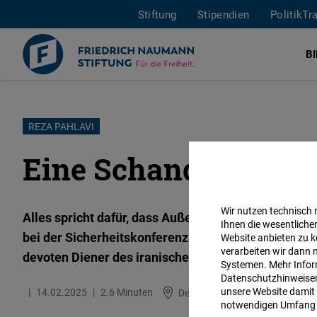
Stiftung
Stipendien
PolitikTr
B
Direkt
REZA PAHLAVI
zum
Eine Schande für De
Inhalt
Wir nutzen technisch
Alles spricht dafür, dass Außenministerin Annalena
Ihnen die wesentliche
bei der Sicherheitskonferenz in München auszulad
Website anbieten zu k
verarbeiten wir dann 
devoten Diener des iranischen Terror-Regimes der 
Systemen. Mehr Inform
Datenschutzhinweisen 
unsere Website damit 
14.02.2025
2.6 Minuten
Deutschland
notwendigen Umfang 