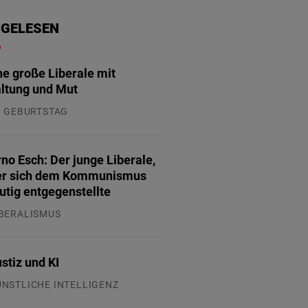
 GELESEN
ne große Liberale mit
ltung und Mut
. GEBURTSTAG
.07.2026
no Esch: Der junge Liberale,
er sich dem Kommunismus
tig entgegenstellte
IBERALISMUS
.07.2026
stiz und KI
ÜNSTLICHE INTELLIGENZ
.07.2026