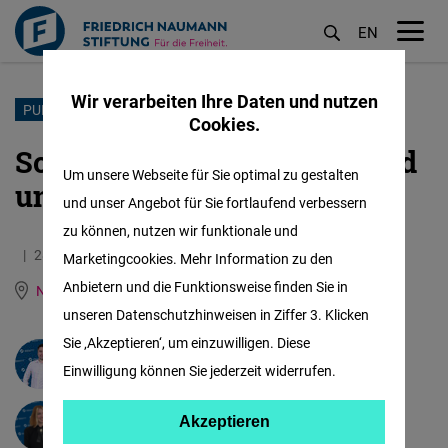
EN
M
öf
Wir verarbeiten Ihre Daten und nutzen
Direkt
PUBLICATION
Cookies.
zum
So eng kooperieren Russland
Inhalt
Um unsere Webseite für Sie optimal zu gestalten
und Nordkorea
und unser Angebot für Sie fortlaufend verbessern
zu können, nutzen wir funktionale und
28.10.2024
3.6 Minuten
Marketingcookies. Mehr Information zu den
Anbietern und die Funktionsweise finden Sie in
North and South Korea
Englisch
unseren Datenschutzhinweisen in Ziffer 3. Klicken
Sie ‚Akzeptieren‘, um einzuwilligen. Diese
Frederic Spohr
Einwilligung können Sie jederzeit widerrufen.
Akzeptieren
Akzeptieren
Sophia Brachtendorf