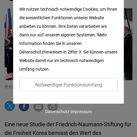
Matomo
Wir nutzen technisch notwendige Cookies, um Ihnen
die wesentlichen Funktionen unserer Website
Facebook
anbieten zu können. Ihre Daten verarbeiten wir
Embed
dann nur auf unseren eigenen Systemen. Mehr
Information finden Sie in unseren
Twitter
Datenschutzhinweisen in Ziffer 3. Sie können unsere
Embed
Website damit nur im technisch notwendigen
Umfang nutzen.
Instagram
Embed
Notwendiger Funktionsumfang
© Kremlin.ru, CC BY 4.0, via Wikimedia Commons
Youtube
Embed
Datenschutz
Impressum
Google
Eine neue Studie der Friedrich-Naumann-Stiftung für
Maps
die Freiheit Korea bemisst den Wert des