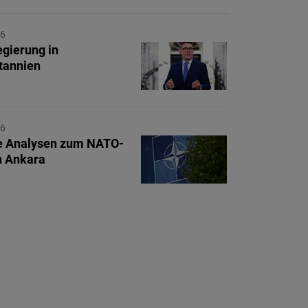
26
gierung in
tannien
26
e Analysen zum NATO-
in Ankara