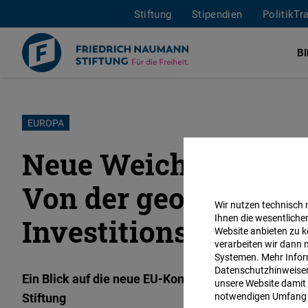
Stiftung
Stipendien
PolitikTr
B
Direkt
EUROPA
zum
Neue Weichenstellun
Inhalt
Von der geopolitisch
Wir nutzen technisch
Ihnen die wesentliche
Investitionskommis
Website anbieten zu k
verarbeiten wir dann 
Systemen. Mehr Inform
Datenschutzhinweisen 
Ein Blick auf die neue EU-Kommission aus dem Brü
unsere Website damit 
Stiftung
notwendigen Umfang 