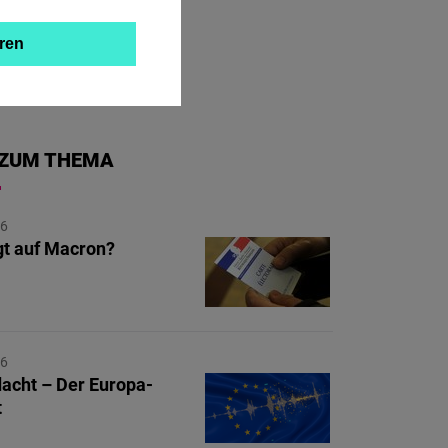
ren
ZUM THEMA
26
gt auf Macron?
26
dacht – Der Europa-
t