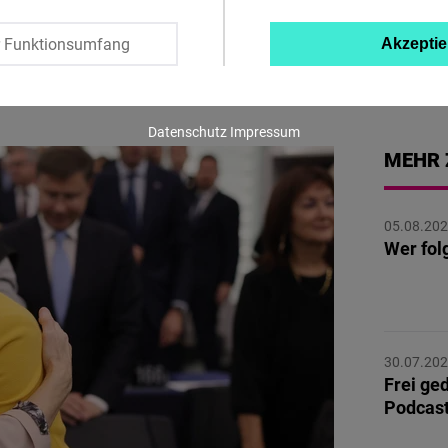
Twitter
r Funktionsumfang
Akzeptie
Embed
Instagram
Datenschutz
Impressum
Embed
MEHR 
Youtube
05.08.20
Embed
Wer fol
Google
Maps
Embed
30.07.20
Frei ge
Cloudinary
Podcas