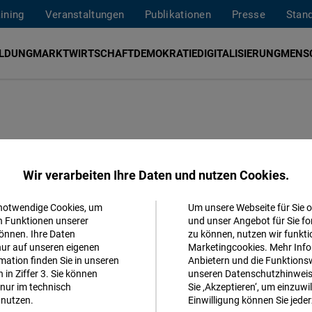
aining
Veranstaltungen
Publikationen
Presse
Stan
ILDUNG
MARKTWIRTSCHAFT
DEMOKRATIE
DIGITALISIERUNG
MENS
g in Brüssel:
Wir verarbeiten Ihre Daten und nutzen Cookies.
en zur
 notwendige Cookies, um
Um unsere Webseite für Sie o
Akzeptieren
n Funktionen unserer
und unser Angebot für Sie fo
sion
önnen. Ihre Daten
zu können, nutzen wir funkti
Matomo
nur auf unseren eigenen
Marketingcookies. Mehr Info
ation finden Sie in unseren
Anbietern und die Funktionsw
in Ziffer 3. Sie können
unseren Datenschutzhinweisen
Facebook
sseler Büro der Friedrich-Naumann-
nur im technisch
Sie ‚Akzeptieren‘, um einzuwil
Embed
nutzen.
Einwilligung können Sie jeder