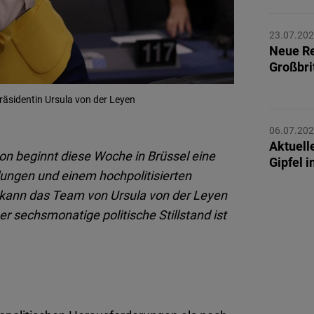
Flickr
Embed
23.07.20
Neue Re
Großbri
Newsletter2go
Embed
äsidentin Ursula von der Leyen
Podigee
06.07.20
Embed
Aktuell
on beginnt diese Woche in Brüssel eine
Gipfel 
lungen und einem hochpolitisierten
D.Vinci
 kann das Team von Ursula von der Leyen
Embed
 sechsmonatige politische Stillstand ist
Typeform
Embed