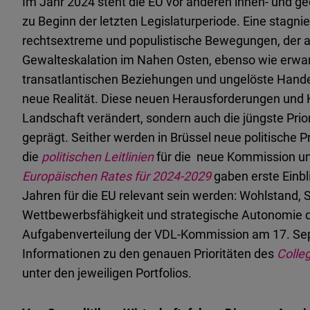
Im Jahr 2024 steht die EU vor anderen innen- und g
zu Beginn der letzten Legislaturperiode. Eine stagni
rechtsextreme und populistische Bewegungen, der an
Gewalteskalation im Nahen Osten, ebenso wie erwa
transatlantischen Beziehungen und ungelöste Handel
neue Realität. Diese neuen Herausforderungen und Kr
Landschaft verändert, sondern auch die jüngste Pri
geprägt. Seither werden in Brüssel neue politische Pri
die
politischen Leitlinien
für die neue Kommission u
Europäischen Rates
für 2024-2029
gaben erste Einbl
Jahren für die EU relevant sein werden: Wohlstand, 
Wettbewerbsfähigkeit und strategische Autonomie 
Aufgabenverteilung der VDL-Kommission am 17. Sept
Informationen zu den genauen Prioritäten des
Colle
unter den jeweiligen Portfolios.