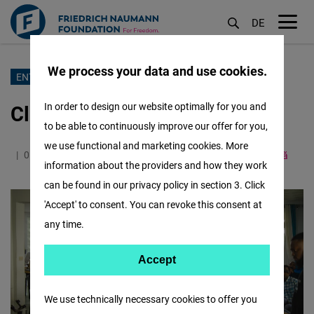
DE
M
öf
We process your data and use cookies.
Sari
ENTREPRENEURIAT
la
Clinique de l’Entrepreneur
In order to design our website optimally for you and
conținutul
to be able to continuously improve our offer for you,
principal
we use functional and marketing cookies. More
01.03.2023
2.1 Minutes
Côte d´Ivoire
Franceză
information about the providers and how they work
can be found in our privacy policy in section 3. Click
'Accept' to consent. You can revoke this consent at
any time.
Accept
Accept
Matomo
We use technically necessary cookies to offer you