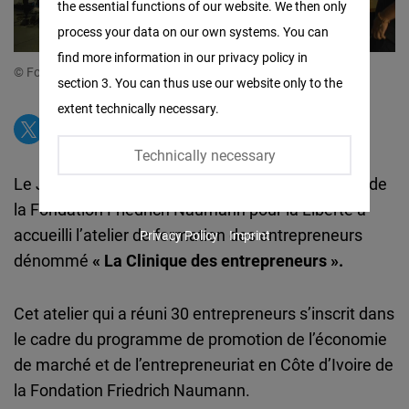
the essential functions of our website. We then only
Facebook
process your data on our own systems. You can
Embed
find more information in our privacy policy in
© Fondation Friedrich Naumann
section 3. You can thus use our website only to the
Twitter
extent technically necessary.
Embed
Technically necessary
Instagram
Le Jeudi 02 Février 2023, la salle de conférences de
Embed
la Fondation Friedrich Naumann pour la Liberté a
accueilli l’atelier de formation des entrepreneurs
Privacy Policy
Imprint
Youtube
dénommé
« La Clinique des entrepreneurs ».
Embed
Cet atelier qui a réuni 30 entrepreneurs s’inscrit dans
Google
le cadre du programme de promotion de l’économie
Maps
de marché et de l’entrepreneuriat en Côte d’Ivoire de
Embed
la Fondation Friedrich Naumann.