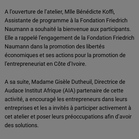
Cloudinary
A l’ouverture de l’atelier, Mlle Bénédicte Koffi,
Assistante de programme à la Fondation Friedrich
Flickr
Naumann a souhaité la bienvenue aux participants.
Embed
Elle a rappelé l’engagement de la Fondation Friedrich
Naumann dans la promotion des libertés
Newsletter2go
économiques et ses actions pour la promotion de
Embed
l’entrepreneuriat en Côte d’Ivoire.
Podigee
A sa suite, Madame Gisèle Dutheuil, Directrice de
Embed
Audace Institut Afrique (AIA) partenaire de cette
activité, a encouragé les entrepreneurs dans leurs
D.Vinci
entreprises et les a invités à participer activement à
Embed
cet atelier et poser leurs préoccupations afin d’avoir
des solutions.
Typeform
Embed