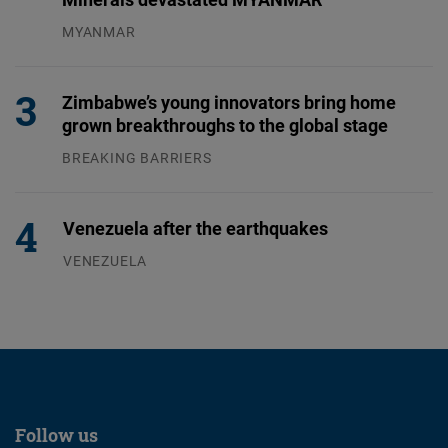
MYANMAR
04.08.2026
Zimbabwe’s young innovators bring home
grown breakthroughs to the global stage
BREAKING BARRIERS
04.08.2026
Venezuela after the earthquakes
VENEZUELA
07.08.2026
Follow us