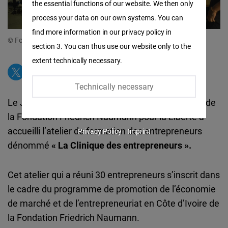
the essential functions of our website. We then only
Facebook
process your data on our own systems. You can
Embed
find more information in our privacy policy in
© Fondation Friedrich Naumann
section 3. You can thus use our website only to the
Twitter
extent technically necessary.
Embed
Technically necessary
Instagram
Le Jeudi 02 Février 2023, la salle de conférences de
Embed
la Fondation Friedrich Naumann pour la Liberté a
accueilli l’atelier de formation des entrepreneurs
Privacy Policy
Imprint
Youtube
dénommé
« La Clinique des entrepreneurs ».
Embed
Cet atelier qui a réuni 30 entrepreneurs s’inscrit dans
Google
le cadre du programme de promotion de l’économie
Maps
de marché et de l’entrepreneuriat en Côte d’Ivoire de
Embed
la Fondation Friedrich Naumann.