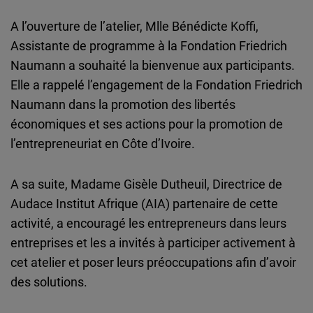
Cloudinary
A l’ouverture de l’atelier, Mlle Bénédicte Koffi,
Assistante de programme à la Fondation Friedrich
Flickr
Naumann a souhaité la bienvenue aux participants.
Embed
Elle a rappelé l’engagement de la Fondation Friedrich
Naumann dans la promotion des libertés
Newsletter2go
économiques et ses actions pour la promotion de
Embed
l’entrepreneuriat en Côte d’Ivoire.
Podigee
A sa suite, Madame Gisèle Dutheuil, Directrice de
Embed
Audace Institut Afrique (AIA) partenaire de cette
activité, a encouragé les entrepreneurs dans leurs
D.Vinci
entreprises et les a invités à participer activement à
Embed
cet atelier et poser leurs préoccupations afin d’avoir
des solutions.
Typeform
Embed