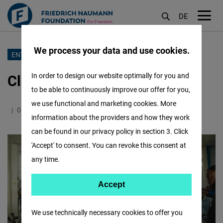
DE
M
öf
We process your data and use cookies.
Aller
ENTREPRENEURIAT
au
Clinique de l’Entrepreneur
In order to design our website optimally for you and
contenu
to be able to continuously improve our offer for you,
principal
we use functional and marketing cookies. More
01.03.2023
2.1 Minutes
Côte d´Ivoire
English
information about the providers and how they work
can be found in our privacy policy in section 3. Click
'Accept' to consent. You can revoke this consent at
any time.
Accept
Accept
Matomo
We use technically necessary cookies to offer you