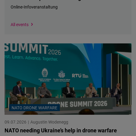
Cloudinary
Online-Infoveranstaltung
Flickr
We
Specify
All events
Embed
could
location
not
find
Newsletter2go
your
Embed
location
to
Podigee
suggest
Embed
events
near
you.
D.Vinci
Embed
NATO DRONE WARFARE
09.07.2026
Augustin Wodenegg
Typeform
NATO needing Ukraine’s help in drone warfare
Embed