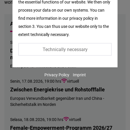
world. Europe is losing ground.
the essential functions of our website. We then only
Facebook
process your data on our own systems. You can
Embed
find more information in our privacy policy in
ACARA
section 3. You can thus use our website only to the
Twitter
extent technically necessary.
Embed
Senin, 10.08.2026, 19:00 hrs
virtuell
Technically necessary
Die Gesellschaft läuft – aber sie trägt nicht
Instagram
mehr
Embed
Ein Impuls für Mittelstand und Politik
Privacy Policy
Imprint
Youtube
Senin, 17.08.2026, 19:00 hrs
virtuell
Embed
Zwischen Energiekrise und Rohstofffalle
Europas Verwundbarkeit gegenüber Iran und China -
Google
Sicherheitstalk im Norden
Maps
Embed
Selasa, 18.08.2026, 19:00 hrs
virtuell
Female-Empowerment-Programm 2026/27