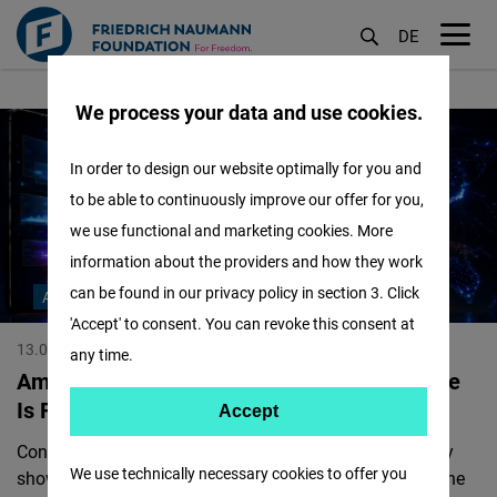
DE
M
Friedrich-
Lompat
öf
We process your data and use cookies.
ke
Naumann-
isi
Stiftung
In order to design our website optimally for you and
utama
für
to be able to continuously improve our offer for you,
die
we use functional and marketing cookies. More
information about the providers and how they work
Freiheit
can be found in our privacy policy in section 3. Click
AI RACE
'Accept' to consent. You can revoke this consent at
13.07.2026
Frederic Spohr
any time.
America Leads, China Is Catching Up, Europe
Is Falling Behind
Accept
Accept
Control over AI chatbots means power. A new FNF study
Matomo
We use technically necessary cookies to offer you
shows that Chinese apps are now widely used around the