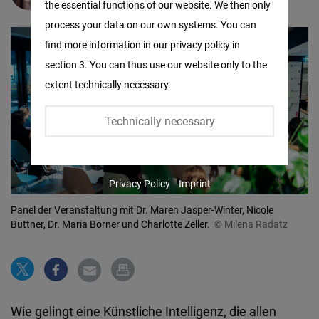
the essential functions of our website. We then only
Facebook
process your data on our own systems. You can
Embed
find more information in our privacy policy in
section 3. You can thus use our website only to the
Twitter
extent technically necessary.
Embed
Technically necessary
Instagram
Embed
Privacy Policy
Imprint
Youtube
Embed
Panel der Veranstaltung mit Dr. Maren Jasper-Winter, Nicole
Büttner, Dr. Maria Börner und Charlotte Zeller.
© Milena Radatz
Google
Maps
Embed
Wie gelingt eine Künstliche Intelligenz, die allen