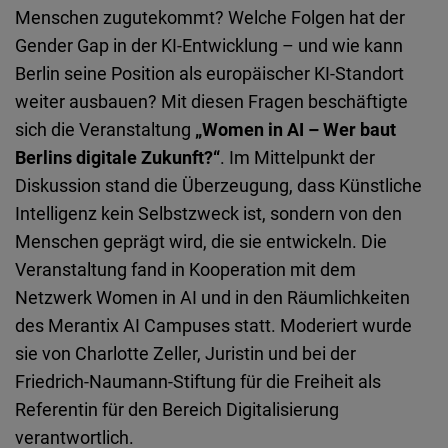
Cloudinary
Menschen zugutekommt? Welche Folgen hat der
Gender Gap in der KI-Entwicklung – und wie kann
Flickr
Berlin seine Position als europäischer KI-Standort
Embed
weiter ausbauen? Mit diesen Fragen beschäftigte
sich die Veranstaltung
„Women in AI – Wer baut
Newsletter2go
Berlins digitale Zukunft?“
. Im Mittelpunkt der
Embed
Diskussion stand die Überzeugung, dass Künstliche
Intelligenz kein Selbstzweck ist, sondern von den
Podigee
Menschen geprägt wird, die sie entwickeln. Die
Embed
Veranstaltung fand in Kooperation mit dem
Netzwerk Women in AI und in den Räumlichkeiten
D.Vinci
des Merantix AI Campuses statt. Moderiert wurde
Embed
sie von Charlotte Zeller,
Juristin und bei der
Friedrich-Naumann-Stiftung für die Freiheit als
Typeform
Referentin für den Bereich Digitalisierung
Embed
verantwortlich.