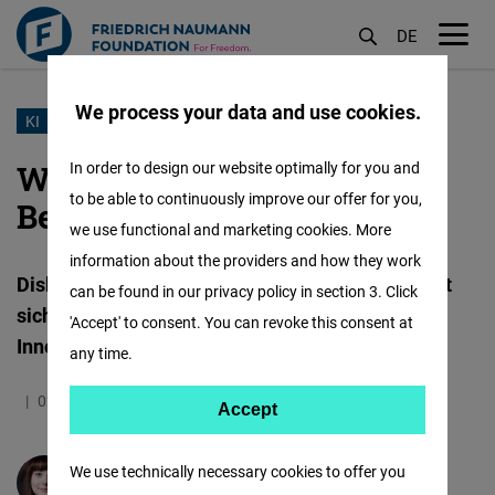
DE
M
öf
We process your data and use cookies.
Skip
KI
to
Women in AI: Wer baut
In order to design our website optimally for you and
main
to be able to continuously improve our offer for you,
Berlins digitale Zukunft?
content
we use functional and marketing cookies. More
information about the providers and how they work
Diskussionsveranstaltung „Women in AI“ widmet
can be found in our privacy policy in section 3. Click
sich verantwortungsvoller KI und dem
'Accept' to consent. You can revoke this consent at
Innovationsstandort Berlin
any time.
02.07.2026
5.7 Minutes
Germany
Accept
Accept
Matomo
We use technically necessary cookies to offer you
Désirée Viktoria Mohn