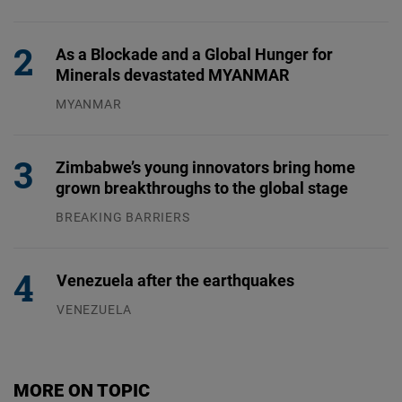
31.07.2026
As a Blockade and a Global Hunger for
Minerals devastated MYANMAR
MYANMAR
04.08.2026
Zimbabwe’s young innovators bring home
grown breakthroughs to the global stage
BREAKING BARRIERS
04.08.2026
Venezuela after the earthquakes
VENEZUELA
07.08.2026
MORE ON TOPIC