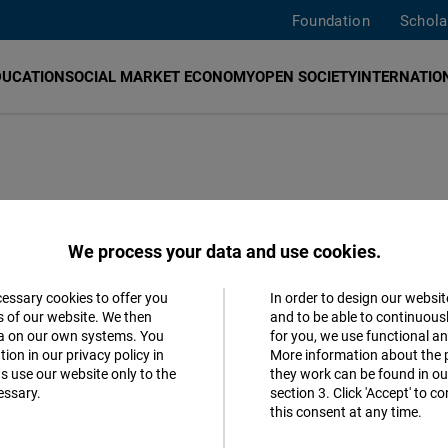
Foundation
Schola
DUCATION
SOCIAL MARKET ECONOMY
OPEN SOCIETY
INTERNATION
oportunidad
We process your data and use cookies.
cessary cookies to offer you
In order to design our websit
Accept
s of our website. We then
and to be able to continuous
ta on our own systems. You
for you, we use functional a
Matomo
ion in our privacy policy in
More information about the 
s use our website only to the
they work can be found in our
essary.
section 3. Click 'Accept' to 
Facebook
this consent at any time.
Embed