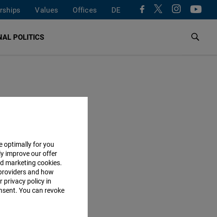
rships
Values
Offices
DE
AL POLITICS
e optimally for you
ly improve our offer
nd marketing cookies.
providers and how
 privacy policy in
consent. You can revoke