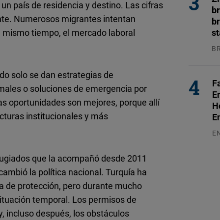
n país de residencia y destino. Las cifras
b
te. Numerosos migrantes intentan
br
Al mismo tiempo, el mercado laboral
s
B
04
do solo se dan estrategias de
F
rmales o soluciones de emergencia por
E
as oportunidades son mejores, porque allí
H
turas institucionales y más
E
E
03
e refugiados que la acompañó desde 2011
ambió la política nacional. Turquía ha
a de protección, pero durante mucho
situación temporal. Los permisos de
 y, incluso después, los obstáculos