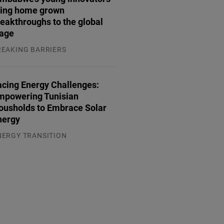
ring home grown
eakthroughs to the global
tage
REAKING BARRIERS
.08.2026
acing Energy Challenges:
mpowering Tunisian
ousholds to Embrace Solar
nergy
NERGY TRANSITION
.08.2026