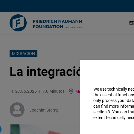
E
Pasar
MIGRACION
al
La integración como 
contenido
principal
We use technically ne
27.05.2026
7.0 Minutos
México
English
the essential function
only process your da
can find more informat
Joachim Stamp
section 3. You can thu
extent technically nec