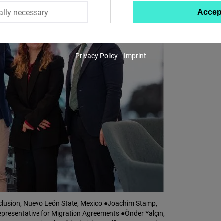
ally necessary
Accep
Twitter
Embed
Privacy Policy
Imprint
Instagram
Embed
Youtube
Embed
Google
Maps
Embed
Cloudinary
 Inclusion, Nuevo León State, Mexico ●Joachim Stamp,
presentative for Migration Agreements ●Önder Yalçın,