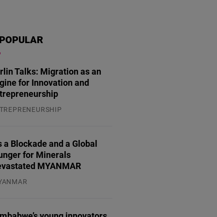
POPULAR
rlin Talks: Migration as an
gine for Innovation and
trepreneurship
TREPRENEURSHIP
.07.2026
 a Blockade and a Global
unger for Minerals
evastated MYANMAR
YANMAR
.08.2026
imbabwe’s young innovators