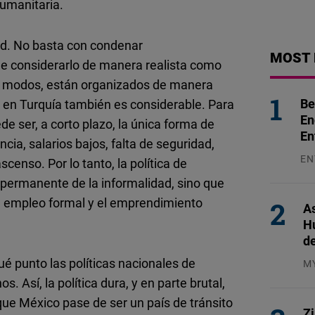
umanitaria.
ad. No basta con condenar
MOST 
e considerarlo de manera realista como
os modos, están organizados de manera
Be
; en Turquía también es considerable. Para
En
de ser, a corto plazo, la única forma de
En
ia, salarios bajos, falta de seguridad,
EN
enso. Por lo tanto, la política de
31
a permanente de la informalidad, sino que
el empleo formal y el emprendimiento
As
H
d
é punto las políticas nacionales de
M
04
 Así, la política dura, y en parte brutal,
que México pase de ser un país de tránsito
Z