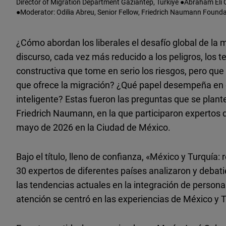
Director of Migration Department Gaziantep, Türkiye ●Abraham Elí Cr
●Moderator: Odilia Abreu, Senior Fellow, Friedrich Naumann Found
¿Cómo abordan los liberales el desafío global de la
discurso, cada vez más reducido a los peligros, los te
constructiva que tome en serio los riesgos, pero qu
que ofrece la migración? ¿Qué papel desempeña en el
inteligente? Estas fueron las preguntas que se plan
Friedrich Naumann, en la que participaron expertos de
mayo de 2026 en la Ciudad de México.
Bajo el título, lleno de confianza, «México y Turquía:
30 expertos de diferentes países analizaron y debat
las tendencias actuales en la integración de person
atención se centró en las experiencias de México y T