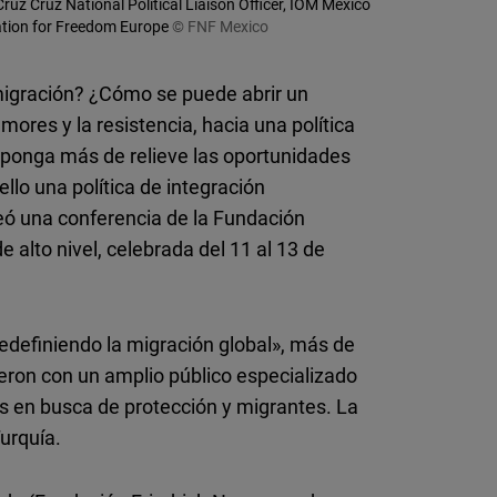
uz Cruz National Political Liaison Officer, IOM Mexico
Flickr
ation for Freedom Europe
© FNF Mexico
Embed
 migración? ¿Cómo se puede abrir un
Newsletter2go
mores y la resistencia, hacia una política
Embed
e ponga más de relieve las oportunidades
lo una política de integración
Podigee
teó una conferencia de la Fundación
Embed
 alto nivel, celebrada del 11 al 13 de
D.Vinci
Embed
 redefiniendo la migración global», más de
ieron con un amplio público especializado
Typeform
as en busca de protección y migrantes. La
Embed
urquía.