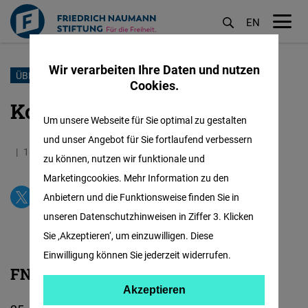
EN
M
öf
Wir verarbeiten Ihre Daten und nutzen
Direkt
ÜBER UNS
Cookies.
zum
Kontakt
Inhalt
Um unsere Webseite für Sie optimal zu gestalten
und unser Angebot für Sie fortlaufend verbessern
18.01.2021
0.6 Minuten
Thailand
Englisch
zu können, nutzen wir funktionale und
Marketingcookies. Mehr Information zu den
Anbietern und die Funktionsweise finden Sie in
unseren Datenschutzhinweisen in Ziffer 3. Klicken
Sie ‚Akzeptieren‘, um einzuwilligen. Diese
Einwilligung können Sie jederzeit widerrufen.
FNF Thailand
Akzeptieren
Akzeptieren