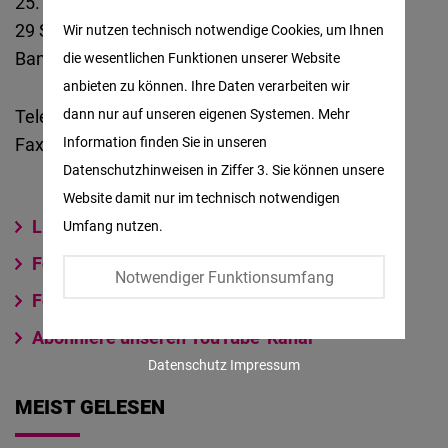
25. Etage, BBC Tower
Matomo
29 Soi 63 Sukhumvit Road
Wir nutzen technisch notwendige Cookies, um Ihnen
Bangkok 10110, Thailand
die wesentlichen Funktionen unserer Website
Facebook
anbieten zu können. Ihre Daten verarbeiten wir
Embed
Telefon: +66 2 0952740
dann nur auf unseren eigenen Systemen. Mehr
Fax: +66 2 714 8384
Information finden Sie in unseren
Twitter
Datenschutzhinweisen in Ziffer 3. Sie können unsere
Embed
Website damit nur im technisch notwendigen
Like uns auf Facebook
Umfang nutzen.
Instagram
Folge uns auf Instagram
Embed
Notwendiger Funktionsumfang
Folge uns auf Twitter
Youtube
Abonniere unseren YouTube-Kanal
Embed
Datenschutz
Impressum
Google
MEIST GELESEN
Maps