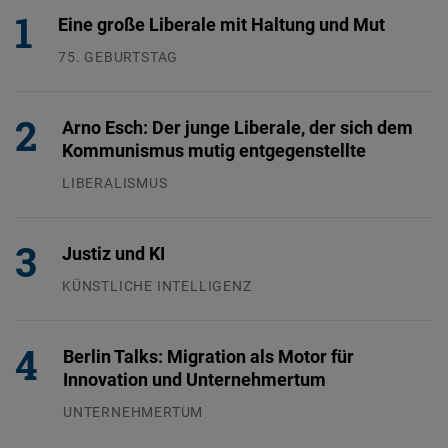
Embed
Eine große Liberale mit Haltung und Mut
75. GEBURTSTAG
Cloudinary
26.07.2026
Flickr
Arno Esch: Der junge Liberale, der sich dem
Kommunismus mutig entgegenstellte
Embed
LIBERALISMUS
24.07.2026
Newsletter2go
Embed
Justiz und KI
KÜNSTLICHE INTELLIGENZ
Podigee
29.07.2026
Embed
Berlin Talks: Migration als Motor für
D.Vinci
Innovation und Unternehmertum
Embed
UNTERNEHMERTUM
29.07.2026