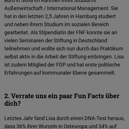
Büro in Sofia im Rahmen ihres Studiums
Embed
Außenwirtschaft / International Management. Sie
hat in den letzten 2,5 Jahren in Hamburg studiert
Cloudinary
und neben ihrem Studium im sozialen Bereich
gearbeitet. Als Stipendiatin der FNF konnte sie an
Flickr
vielen Seminaren der Stiftung in Deutschland
Embed
teilnehmen und wollte sich nun durch das Praktikum
selbst aktiv in die Arbeit der Stiftung einbringen. Lisa
Newsletter2go
ist zudem Mitglied der FDP und hat erste politische
Embed
Erfahrungen auf kommunaler Ebene gesammelt.
Podigee
Embed
2. Verrate uns ein paar Fun Facts über
dich?
D.Vinci
Embed
Letztes Jahr fand Lisa durch einen DNA-Test heraus,
dass 36% ihrer Wurzeln in Osteuropa und 34% auf