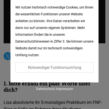
Matomo
Wir nutzen technisch notwendige Cookies, um Ihnen
die wesentlichen Funktionen unserer Website
Facebook
anbieten zu können. Ihre Daten verarbeiten wir
Embed
dann nur auf unseren eigenen Systemen. Mehr
Information finden Sie in unseren
Twitter
Datenschutzhinweisen in Ziffer 3. Sie können unsere
Embed
Website damit nur im technisch notwendigen
Umfang nutzen.
Instagram
Embed
Notwendiger Funktionsumfang
Youtube
1. Bitte erzähl ein paar Worte über
Embed
dich?
Datenschutz
Impressum
Google
Lisa absolvierte ihr 5-monatiges Praktikum im FNF-
Maps