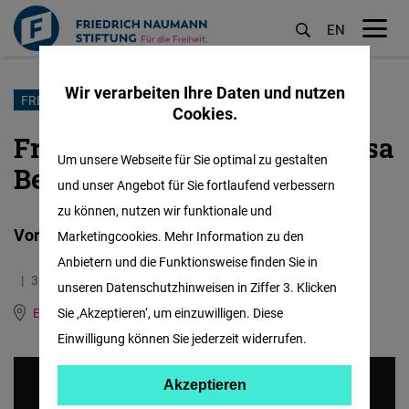
EN
M
öf
Wir verarbeiten Ihre Daten und nutzen
Direkt
FREEDOM TEAM INTERVIEW
Cookies.
zum
Freedom Team Interview: Lisa
Inhalt
Um unsere Webseite für Sie optimal zu gestalten
Beier im Focus
und unser Angebot für Sie fortlaufend verbessern
zu können, nutzen wir funktionale und
Vorstellung unserer Praktikantin
Marketingcookies. Mehr Information zu den
Anbietern und die Funktionsweise finden Sie in
30.07.2024
3.9 Minuten
unseren Datenschutzhinweisen in Ziffer 3. Klicken
East and Southeast Europe
Sie ‚Akzeptieren‘, um einzuwilligen. Diese
Englisch
Einwilligung können Sie jederzeit widerrufen.
Akzeptieren
Akzeptieren