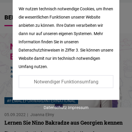
Matomo
Wir nutzen technisch notwendige Cookies, um Ihnen
BEITRÄGE
die wesentlichen Funktionen unserer Website
Facebook
anbieten zu können. Ihre Daten verarbeiten wir
Embed
dann nur auf unseren eigenen Systemen. Mehr
Information finden Sie in unseren
Twitter
Datenschutzhinweisen in Ziffer 3. Sie können unsere
Embed
Website damit nur im technisch notwendigen
Umfang nutzen.
Instagram
Embed
Notwendiger Funktionsumfang
Youtube
#FEMALEFORWARDINTERNATIONAL
Embed
Datenschutz
Impressum
05.09.2022
Joanna Elmy
Google
Lernen Sie Nino Bakradze aus Georgien kennen
Maps