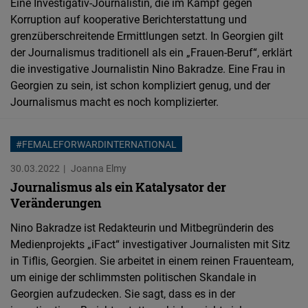
Eine Investigativ-Journalistin, die im Kampf gegen
Embed
Korruption auf kooperative Berichterstattung und
grenzüberschreitende Ermittlungen setzt. In Georgien gilt
Cloudinary
der Journalismus traditionell als ein „Frauen-Beruf“, erklärt
die investigative Journalistin Nino Bakradze. Eine Frau in
Flickr
Georgien zu sein, ist schon kompliziert genug, und der
Journalismus macht es noch komplizierter.
Embed
Newsletter2go
#FEMALEFORWARDINTERNATIONAL
Embed
30.03.2022
Joanna Elmy
Journalismus als ein Katalysator der
Podigee
Veränderungen
Embed
Nino Bakradze ist Redakteurin und Mitbegründerin des
Medienprojekts „iFact“ investigativer Journalisten mit Sitz
D.Vinci
in Tiflis, Georgien. Sie arbeitet in einem reinen Frauenteam,
um einige der schlimmsten politischen Skandale in
Embed
Georgien aufzudecken. Sie sagt, dass es in der