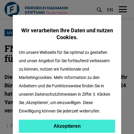
EN
M
öf
Wir verarbeiten Ihre Daten und nutzen
Direkt
MYANMAR
Cookies.
zum
FNF Myanmar: Vielen Dank
Inhalt
Um unsere Webseite für Sie optimal zu gestalten
für die Reise!
und unser Angebot für Sie fortlaufend verbessern
zu können, nutzen wir funktionale und
Die Friedrich-Naumann-Stiftung für Freiheit hat ihr
Marketingcookies. Mehr Information zu den
Büro in Myanmar geschlossen. Im Dezember 2024
Anbietern und die Funktionsweise finden Sie in
hat sich FNF mit einer letzten Veranstaltung in
unseren Datenschutzhinweisen in Ziffer 3. Klicken
Yangon von langlährigen Partnern und Alumni
Sie ‚Akzeptieren‘, um einzuwilligen. Diese
verabschiedet.
Einwilligung können Sie jederzeit widerrufen.
30.01.2025
8.9 Minuten
Myanmar
Englisch
Akzeptieren
Akzeptieren