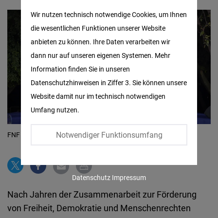
Matomo
Wir nutzen technisch notwendige Cookies, um Ihnen
die wesentlichen Funktionen unserer Website
Facebook
anbieten zu können. Ihre Daten verarbeiten wir
Embed
dann nur auf unseren eigenen Systemen. Mehr
Information finden Sie in unseren
Twitter
Datenschutzhinweisen in Ziffer 3. Sie können unsere
Embed
Website damit nur im technisch notwendigen
Umfang nutzen.
Instagram
Embed
Notwendiger Funktionsumfang
FNF Staff in Myanmar Project
© FNF Myanmar
Youtube
Embed
Datenschutz
Impressum
Nach Jahren der Zusammenarbeit zur Förderung
Google
von Freiheit, Demokratie und Menschenrechten
Maps