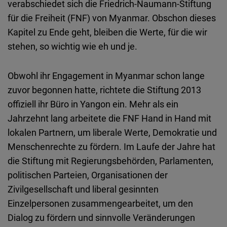
verabschiedet sich die Friedrich-Naumann-Stiftung
Embed
für die Freiheit (FNF) von Myanmar. Obschon dieses
Kapitel zu Ende geht, bleiben die Werte, für die wir
Cloudinary
stehen, so wichtig wie eh und je.
Flickr
Obwohl ihr Engagement in Myanmar schon lange
Embed
zuvor begonnen hatte, richtete die Stiftung 2013
offiziell ihr Büro in Yangon ein. Mehr als ein
Newsletter2go
Jahrzehnt lang arbeitete die FNF Hand in Hand mit
Embed
lokalen Partnern, um liberale Werte, Demokratie und
Menschenrechte zu fördern. Im Laufe der Jahre hat
Podigee
die Stiftung mit Regierungsbehörden, Parlamenten,
Embed
politischen Parteien, Organisationen der
Zivilgesellschaft und liberal gesinnten
D.Vinci
Einzelpersonen zusammengearbeitet, um den
Embed
Dialog zu fördern und sinnvolle Veränderungen