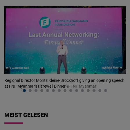
Regional Director Moritz Kleine-Brockhoff giving an opening speech
Pr
at FNF Myanmar's Farewell Dinner
© FNF Myanmar
Fa
MEIST GELESEN