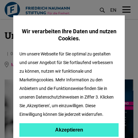
EN
M
öf
Wir verarbeiten Ihre Daten und nutzen
Unsere Themen
Direkt
Cookies.
zum
Inhalt
08.01.2021
4.9 Minuten
Um unsere Webseite für Sie optimal zu gestalten
und unser Angebot für Sie fortlaufend verbessern
Mexiko
Englisch
Spanisch
zu können, nutzen wir funktionale und
Marketingcookies. Mehr Information zu den
Anbietern und die Funktionsweise finden Sie in
unseren Datenschutzhinweisen in Ziffer 3. Klicken
Sie ‚Akzeptieren‘, um einzuwilligen. Diese
Einwilligung können Sie jederzeit widerrufen.
Akzeptieren
Akzeptieren