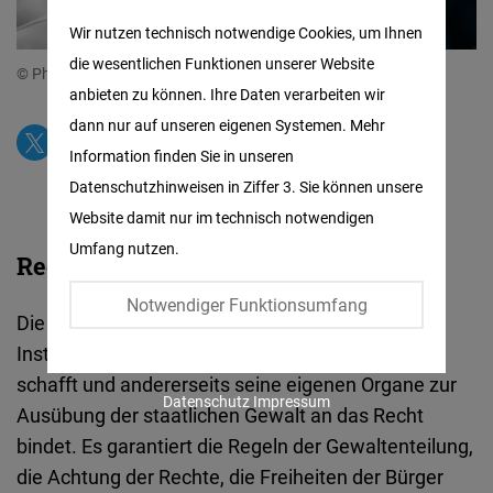
Matomo
Wir nutzen technisch notwendige Cookies, um Ihnen
die wesentlichen Funktionen unserer Website
Facebook
© Photo: istock.com Design: FNF America Latina
anbieten zu können. Ihre Daten verarbeiten wir
Embed
dann nur auf unseren eigenen Systemen. Mehr
Information finden Sie in unseren
Twitter
Datenschutzhinweisen in Ziffer 3. Sie können unsere
Embed
Website damit nur im technisch notwendigen
Umfang nutzen.
Instagram
Rechtsstaatlichkeit:
Embed
Notwendiger Funktionsumfang
Die Rechtsstaatlichkeit ist das mächtigste
Youtube
Instrument, das allgemein verbindliches Recht
Embed
schafft und andererseits seine eigenen Organe zur
Datenschutz
Impressum
Ausübung der staatlichen Gewalt an das Recht
Google
bindet. Es garantiert die Regeln der Gewaltenteilung,
Maps
die Achtung der Rechte, die Freiheiten der Bürger