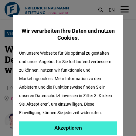
EN
M
öf
Wir verarbeiten Ihre Daten und nutzen
Direkt
VERTEIDIGUNGSPOLITIK
Cookies.
zum
Warum US-Raketen in
Inhalt
Um unsere Webseite für Sie optimal zu gestalten
Deutschland für mehr, nicht
und unser Angebot für Sie fortlaufend verbessern
weniger Sicherheit sorgen
zu können, nutzen wir funktionale und
Marketingcookies. Mehr Information zu den
Anbietern und die Funktionsweise finden Sie in
05.08.2024
3.7 Minuten
unseren Datenschutzhinweisen in Ziffer 3. Klicken
Global Security Hub (Brüssel)
Sie ‚Akzeptieren‘, um einzuwilligen. Diese
Einwilligung können Sie jederzeit widerrufen.
Theresa Caroline Winter
Akzeptieren
Akzeptieren