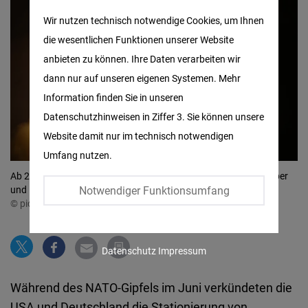
Matomo
Wir nutzen technisch notwendige Cookies, um Ihnen
die wesentlichen Funktionen unserer Website
Facebook
anbieten zu können. Ihre Daten verarbeiten wir
Embed
dann nur auf unseren eigenen Systemen. Mehr
Information finden Sie in unseren
Twitter
Datenschutzhinweisen in Ziffer 3. Sie können unsere
Embed
Website damit nur im technisch notwendigen
Umfang nutzen.
Instagram
Ab 2026 sollen in Deutschland sollen wieder US-Marschflugkörper
Embed
Notwendiger Funktionsumfang
und Raketen mit größerer Reichweite stationiert werden.
© picture alliance / abaca | ABACA
Youtube
Embed
Datenschutz
Impressum
Google
Während des NATO-Gipfels im Juni verkündeten die
Maps
USA und Deutschland die Stationierung von