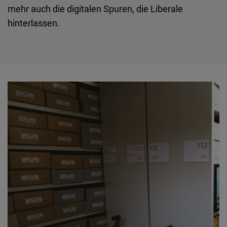
Embed
mehr auch die digitalen Spuren, die Liberale
hinterlassen.
Cloudinary
Flickr
Embed
Newsletter2go
Embed
Podigee
Embed
D.Vinci
Embed