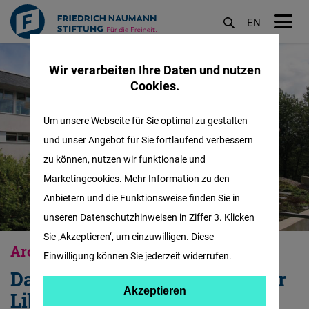
EN
M
Direkt
öf
Wir verarbeiten Ihre Daten und nutzen
zum
Cookies.
Inhalt
Um unsere Webseite für Sie optimal zu gestalten
und unser Angebot für Sie fortlaufend verbessern
zu können, nutzen wir funktionale und
Marketingcookies. Mehr Information zu den
Anbietern und die Funktionsweise finden Sie in
unseren Datenschutzhinweisen in Ziffer 3. Klicken
Sie ‚Akzeptieren‘, um einzuwilligen. Diese
Archiv des Liberalismus
Einwilligung können Sie jederzeit widerrufen.
Das historische Gedächtnis der
Akzeptieren
Akzeptieren
Liberalen