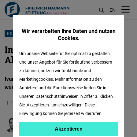
EN
M
öf
Wir verarbeiten Ihre Daten und nutzen
Direkt
KRIEG IN DER UKRAINE
Cookies.
zum
Im Gedenken an den
Inhalt
Um unsere Webseite für Sie optimal zu gestalten
Aktivisten Ivan Paramonov
und unser Angebot für Sie fortlaufend verbessern
zu können, nutzen wir funktionale und
Ivan Paramonov wurde 28 Jahre alt. Am 8. Juni
Marketingcookies. Mehr Information zu den
wurde er in der Region Charkiw getötet.
Anbietern und die Funktionsweise finden Sie in
unseren Datenschutzhinweisen in Ziffer 3. Klicken
20.06.2024
5.5 Minuten
Ukraine
Ukrainisch
Sie ‚Akzeptieren‘, um einzuwilligen. Diese
Einwilligung können Sie jederzeit widerrufen.
Igor Mitchnik
Akzeptieren
Akzeptieren