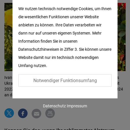
Matomo
Wir nutzen technisch notwendige Cookies, um Ihnen
die wesentlichen Funktionen unserer Website
Facebook
anbieten zu können. Ihre Daten verarbeiten wir
Embed
dann nur auf unseren eigenen Systemen. Mehr
Information finden Sie in unseren
Twitter
Datenschutzhinweisen in Ziffer 3. Sie können unsere
Embed
Website damit nur im technisch notwendigen
Umfang nutzen.
Instagram
Embed
Ivan Paramonov war Mitbegründer der NGO Shtuka, mit der das
Notwendiger Funktionsumfang
Ukraine-Büro der Friedrich-Naumann-Stiftung für die Freiheit seit
2022 eng zusammenarbeitet. Ivan Paramonov ist am 8. Juni 2024
Youtube
an der Front bei Charkiw gefallen.
Embed
Datenschutz
Impressum
Google
Maps