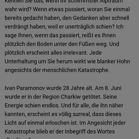
Kennen Sie das, wenn Ihr schlimmster Alptraum
Embed
wahr wird? Wenn etwas passiert, woran Sie einmal
bereits gedacht haben, den Gedanken aber schnell
Cloudinary
verdrängt haben, weil er unerträglich schien? Ich
sage Ihnen, wenn das passiert, reißt es Ihnen
Flickr
plötzlich den Boden unter den Füßen weg. Und
Embed
plötzlich erscheint alles irrelevant. Jede
Unterhaltung um Sie herum wirkt wie blanker Hohn
Newsletter2go
angesichts der menschlichen Katastrophe.
Embed
Ivan Paramonov wurde 28 Jahre alt. Am 8. Juni
Podigee
wurde er in der Region Charkiw getötet. Seine
Embed
Energie schien endlos. Und für alle, die ihn näher
kannten, erscheint es völlig surreal, dass dieses
D.Vinci
Licht auf einmal erloschen ist. Im Angesicht jeder
Embed
Katastrophe blieb er der Inbegriff des Wortes