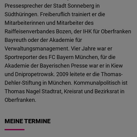
Embed
Pressesprecher der Stadt Sonneberg in
Südthüringen. Freiberuflich trainiert er die
Cloudinary
Mitarbeiterinnen und Mitarbeiter des
Raiffeisenverbandes Bozen, der IHK für Oberfranken
Flickr
Bayreuth oder der Akademie für
Embed
Verwaltungsmanagement. Vier Jahre war er
Sportreporter des FC Bayern München, für die
Newsletter2go
Akademie der Bayerischen Presse war er in Kiew
Embed
und Dnipropetrowsk. 2009 leitete er die Thomas-
Dehler-Stiftung in München. Kommunalpolitisch ist
Podigee
Thomas Nagel Stadtrat, Kreisrat und Bezirksrat in
Embed
Oberfranken.
D.Vinci
MEINE TERMINE
Embed