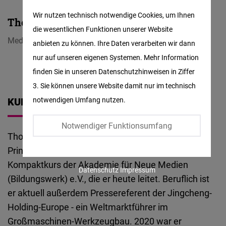
Matomo
Wir nutzen technisch notwendige Cookies, um Ihnen
Thomas Nagel
die wesentlichen Funktionen unserer Website
Facebook
Medienprofi
anbieten zu können. Ihre Daten verarbeiten wir dann
Embed
nur auf unseren eigenen Systemen. Mehr Information
finden Sie in unseren Datenschutzhinweisen in Ziffer
Twitter
3. Sie können unsere Website damit nur im technisch
Embed
notwendigen Umfang nutzen.
KURZBIOGRAFIE
Instagram
Notwendiger Funktionsumfang
Embed
Thomas Nagel ist ausgebildeter Rundfunk- und
Printredakteur. Er besuchte 1988 den 1.
Youtube
Kompaktkurs der Akademie für Neue Medien
Datenschutz
Impressum
Embed
(Bildungswerk) e.V., die er heute leitet. Beruflich ist
er aktuell außerdem Pressereferent der Jingcheng-
Google
Holding-Europe - ein Weltmarktführer im
Maps
Großmaschinen-Werkzeugbau. 2020 war er