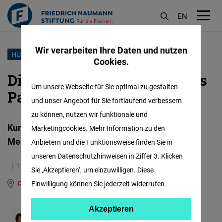
EN
M
öf
Wir verarbeiten Ihre Daten und nutzen
Direkt
HUMAN RIGHTS
Cookies.
zum
Die unhörbaren Stimmen aus
Inhalt
Um unsere Webseite für Sie optimal zu gestalten
Pata Rât
und unser Angebot für Sie fortlaufend verbessern
zu können, nutzen wir funktionale und
Kunst als Aufschrei gegen
Marketingcookies. Mehr Information zu den
Menschenrechtsverletzungen
Anbietern und die Funktionsweise finden Sie in
unseren Datenschutzhinweisen in Ziffer 3. Klicken
14.03.2025
6.1 Minuten
Sie ‚Akzeptieren‘, um einzuwilligen. Diese
Romania and Republic of Moldova
Einwilligung können Sie jederzeit widerrufen.
Rumänisch
Akzeptieren
Akzeptieren
Adriana Steau