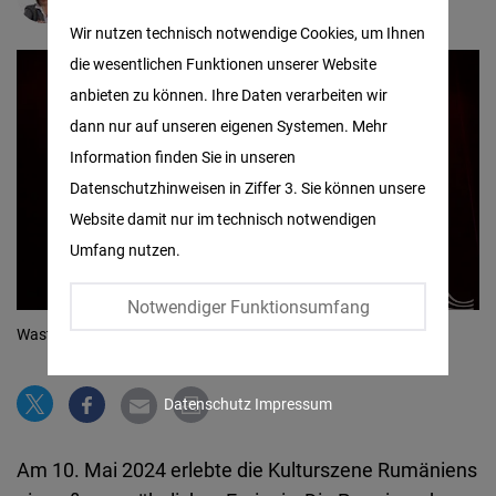
Matomo
Wir nutzen technisch notwendige Cookies, um Ihnen
die wesentlichen Funktionen unserer Website
Facebook
anbieten zu können. Ihre Daten verarbeiten wir
Embed
dann nur auf unseren eigenen Systemen. Mehr
Information finden Sie in unseren
Twitter
Datenschutzhinweisen in Ziffer 3. Sie können unsere
Embed
Website damit nur im technisch notwendigen
Umfang nutzen.
Instagram
Embed
Notwendiger Funktionsumfang
Waste Side Story Oper
© Nicu Cherciu
Youtube
Embed
Datenschutz
Impressum
Google
Am 10. Mai 2024 erlebte die Kulturszene Rumäniens
Maps