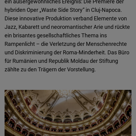
ein außergewöhnliches Ereignis: Die Premiere der
Embed
hybriden Oper „Waste Side Story“ in Cluj-Napoca.
Diese innovative Produktion verband Elemente von
Cloudinary
Jazz, Kabarett und neoromantischer Arie und rückte
ein brisantes gesellschaftliches Thema ins
Flickr
Rampenlicht – die Verletzung der Menschenrechte
Embed
und Diskriminierung der Roma-Minderheit. Das Büro
für Rumänien und Republik Moldau der Stiftung
Newsletter2go
zählte zu den Trägern der Vorstellung.
Embed
Podigee
Embed
D.Vinci
Embed