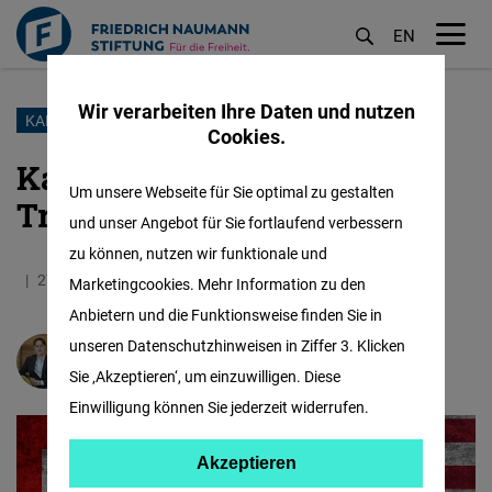
EN
M
öf
Wir verarbeiten Ihre Daten und nutzen
Direkt
KANADA
Cookies.
zum
Kanadas Trümpfe gegen
Inhalt
Um unsere Webseite für Sie optimal zu gestalten
Trumps Zölle
und unser Angebot für Sie fortlaufend verbessern
zu können, nutzen wir funktionale und
27.03.2026
2.1 Minuten
North America
Marketingcookies. Mehr Information zu den
Anbietern und die Funktionsweise finden Sie in
unseren Datenschutzhinweisen in Ziffer 3. Klicken
Niklas Hoener
Sie ‚Akzeptieren‘, um einzuwilligen. Diese
Einwilligung können Sie jederzeit widerrufen.
Akzeptieren
Akzeptieren