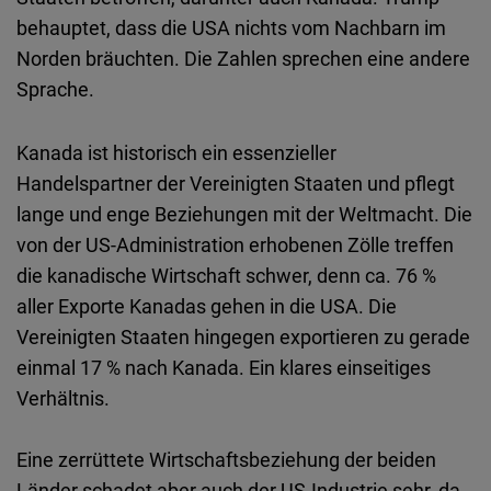
Embed
behauptet, dass die USA nichts vom Nachbarn im
Norden bräuchten. Die Zahlen sprechen eine andere
Cloudinary
Sprache.
Flickr
Kanada ist historisch ein essenzieller
Embed
Handelspartner der Vereinigten Staaten und pflegt
lange und enge Beziehungen mit der Weltmacht. Die
Newsletter2go
von der US-Administration erhobenen Zölle treffen
Embed
die kanadische Wirtschaft schwer, denn ca. 76 %
aller Exporte Kanadas gehen in die USA. Die
Podigee
Vereinigten Staaten hingegen exportieren zu gerade
Embed
einmal 17 % nach Kanada. Ein klares einseitiges
Verhältnis.
D.Vinci
Embed
Eine zerrüttete Wirtschaftsbeziehung der beiden
Länder schadet aber auch der US-Industrie sehr, da