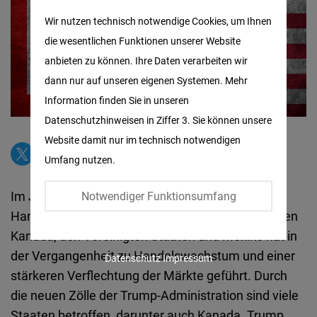
Matomo
Wir nutzen technisch notwendige Cookies, um Ihnen
die wesentlichen Funktionen unserer Website
Facebook
anbieten zu können. Ihre Daten verarbeiten wir
Embed
dann nur auf unseren eigenen Systemen. Mehr
Information finden Sie in unseren
Twitter
Datenschutzhinweisen in Ziffer 3. Sie können unsere
Embed
Website damit nur im technisch notwendigen
Umfang nutzen.
Instagram
Embed
Im Juli 2026 steht die Revision des USMCA-
Notwendiger Funktionsumfang
Handelsabkommens an. Das Abkommen zwischen
Youtube
Kanada, den Vereinigten Staaten und Mexiko hat in
Embed
der Vergangenheit zu Handelswachstum und einer
Datenschutz
Impressum
stärkeren Verflechtung der Märkte geführt. Durch
Google
die neuen Zölle der Trump-Administration sind viele
Maps
Staaten betroffen, darunter auch Kanada. Trump