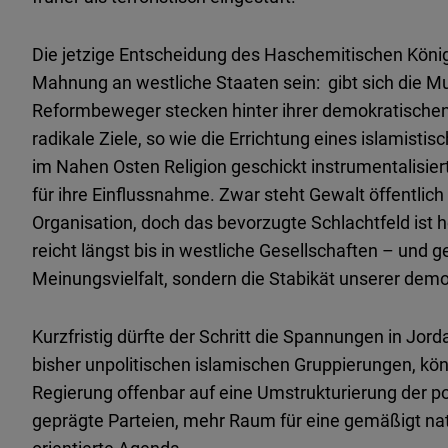
Die jetzige Entscheidung des Haschemitischen Königr
Mahnung an westliche Staaten sein: gibt sich die M
Reformbeweger stecken hinter ihrer demokratischen
radikale Ziele, so wie die Errichtung eines islamist
im Nahen Osten Religion geschickt instrumentalisiert
für ihre Einflussnahme. Zwar steht Gewalt öffentlic
Organisation, doch das bevorzugte Schlachtfeld ist he
reicht längst bis in westliche Gesellschaften – und g
Meinungsvielfalt, sondern die Stabikät unserer dem
Kurzfristig dürfte der Schritt die Spannungen in Jor
bisher unpolitischen islamischen Gruppierungen, könnt
Regierung offenbar auf eine Umstrukturierung der pol
geprägte Parteien, mehr Raum für eine gemäßigt nati