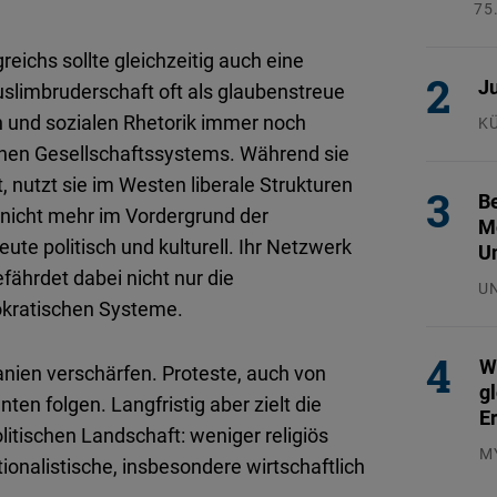
75
26
eichs sollte gleichzeitig auch eine
Ju
uslimbruderschaft oft als glaubenstreue
 und sozialen Rhetorik immer noch
K
29
ischen Gesellschaftssystems. Während sie
, nutzt sie im Westen liberale Strukturen
Be
h nicht mehr im Vordergrund der
Mo
ute politisch und kulturell. Ihr Netzwerk
U
efährdet dabei nicht nur die
U
okratischen Systeme.
29
W
danien verschärfen. Proteste, auch von
g
en folgen. Langfristig aber zielt die
E
itischen Landschaft: weniger religiös
M
onalistische, insbesondere wirtschaftlich
04