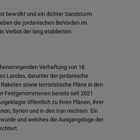
Flickr
Embed
st bewölkt und ein dichter Sandsturm
 geben die jordanischen Behörden im
Newsletter2go
n Verbot der lang etablierten
Embed
Podigee
Embed
henerregenden Verhaftung von 16
des Landes, darunter der jordanische
D.Vinci
Raketen sowie terroristische Pläne in den
Embed
er Festgenommenen bereits seit 2021
geklagte öffentlich zu ihren Plänen, ihrer
Typeform
on, Syrien und in den Iran reichten. Ein
Embed
n wurde und welches die Ausgangslage der
echtert.