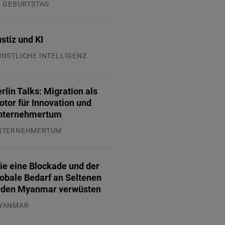
. GEBURTSTAG
.07.2026
stiz und KI
ÜNSTLICHE INTELLIGENZ
.07.2026
rlin Talks: Migration als
tor für Innovation und
nternehmertum
NTERNEHMERTUM
.07.2026
ie eine Blockade und der
lobale Bedarf an Seltenen
rden Myanmar verwüsten
YANMAR
.08.2026