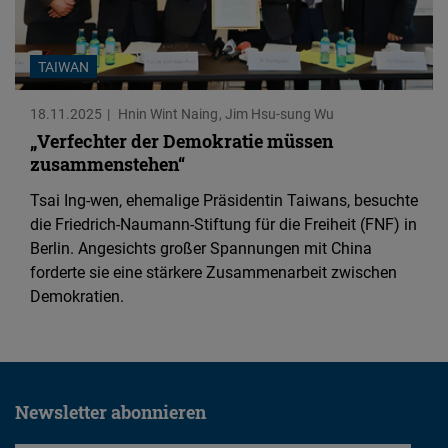
Embed
Cloudinary
TAIWAN
18.11.2025
Hnin Wint Naing
Jim Hsu-sung Wu
Flickr
„Verfechter der Demokratie müssen
Embed
zusammenstehen“
Tsai Ing-wen, ehemalige Präsidentin Taiwans, besuchte
Newsletter2go
die Friedrich-Naumann-Stiftung für die Freiheit (FNF) in
Embed
Berlin. Angesichts großer Spannungen mit China
forderte sie eine stärkere Zusammenarbeit zwischen
Podigee
Demokratien.
Embed
D.Vinci
Embed
Newsletter abonnieren