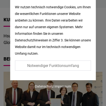
Matomo
Wir nutzen technisch notwendige Cookies, um Ihnen
die wesentlichen Funktionen unserer Website
Facebook
KURZBIOGRAFIE
anbieten zu können. Ihre Daten verarbeiten wir
Embed
dann nur auf unseren eigenen Systemen. Mehr
Information finden Sie in unseren
Hsu-Sung Wu is the Project Assistant at the FNF
Twitter
Datenschutzhinweisen in Ziffer 3. Sie können unsere
Global Innovation Hub in Taipei.
Embed
Website damit nur im technisch notwendigen
Umfang nutzen.
Instagram
BEITRÄGE
Embed
Notwendiger Funktionsumfang
Youtube
Embed
Datenschutz
Impressum
Google
Maps