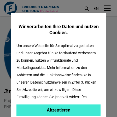
EN
M
Direkt
öf
Wir verarbeiten Ihre Daten und nutzen
zum
Cookies.
Inhalt
Um unsere Webseite für Sie optimal zu gestalten
und unser Angebot für Sie fortlaufend verbessern
zu können, nutzen wir funktionale und
Marketingcookies. Mehr Information zu den
Anbietern und die Funktionsweise finden Sie in
unseren Datenschutzhinweisen in Ziffer 3. Klicken
Sie ‚Akzeptieren‘, um einzuwilligen. Diese
Jim Hsu-sung Wu
Einwilligung können Sie jederzeit widerrufen.
Project Assistant
FNF Global Innovation Hub
Akzeptieren
Akzeptieren