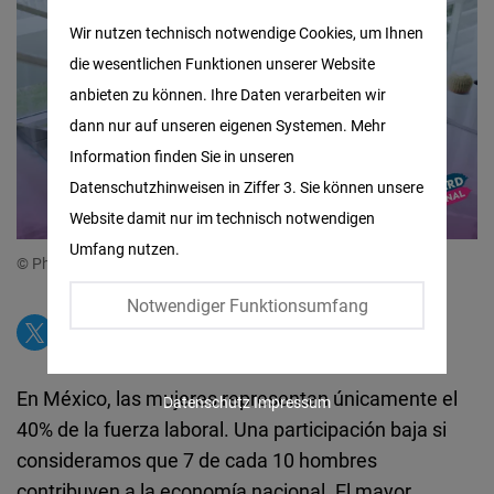
Matomo
Wir nutzen technisch notwendige Cookies, um Ihnen
die wesentlichen Funktionen unserer Website
Facebook
anbieten zu können. Ihre Daten verarbeiten wir
Embed
dann nur auf unseren eigenen Systemen. Mehr
Information finden Sie in unseren
Twitter
Datenschutzhinweisen in Ziffer 3. Sie können unsere
Embed
Website damit nur im technisch notwendigen
Umfang nutzen.
Instagram
© Photo by BGStock72 on Canva
Embed
Notwendiger Funktionsumfang
Youtube
Embed
En México, las mujeres representan únicamente el
Datenschutz
Impressum
40% de la fuerza laboral. Una participación baja si
Google
consideramos que 7 de cada 10 hombres
Maps
contribuyen a la economía nacional. El mayor