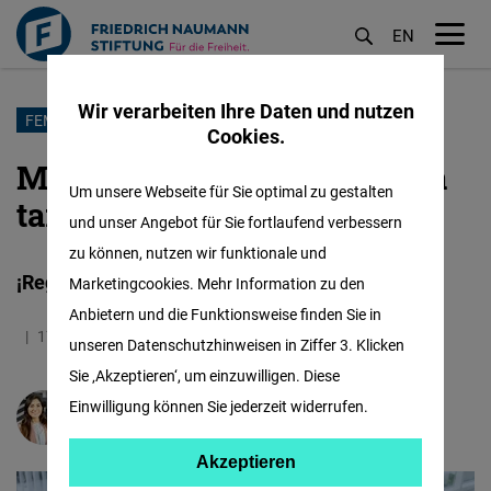
EN
M
öf
Wir verarbeiten Ihre Daten und nutzen
Direkt
FEMALE FORWARD
Cookies.
zum
Mujeres en la economía: una
Inhalt
Um unsere Webseite für Sie optimal zu gestalten
tarea pendiente
und unser Angebot für Sie fortlaufend verbessern
zu können, nutzen wir funktionale und
¡Regresa Libre de Ser!
Marketingcookies. Mehr Information zu den
Anbietern und die Funktionsweise finden Sie in
17.08.2022
3.5 Minuten
Mexiko
unseren Datenschutzhinweisen in Ziffer 3. Klicken
Sie ‚Akzeptieren‘, um einzuwilligen. Diese
Einwilligung können Sie jederzeit widerrufen.
María José Salcedo
Akzeptieren
Akzeptieren