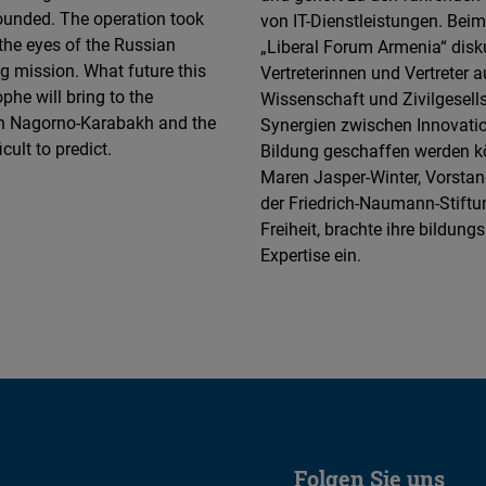
Flickr
unded. The operation took
von IT-Dienstleistungen. Beim
Embed
the eyes of the Russian
„Liberal Forum Armenia“ disku
 mission. What future this
Vertreterinnen und Vertreter au
phe will bring to the
Wissenschaft und Zivilgesells
Newsletter2go
n Nagorno-Karabakh and the
Synergien zwischen Innovati
Embed
icult to predict.
Bildung geschaffen werden k
Maren Jasper-Winter, Vorstan
Podigee
der Friedrich-Naumann-Stiftun
Embed
Freiheit, brachte ihre bildungs
Expertise ein.
D.Vinci
Embed
Typeform
Embed
Folgen Sie uns