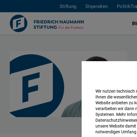
Stiftung
Stipendien
PolitikTr
B
Direkt
zum
Inhalt
Wir nutzen technisch
Ihnen die wesentliche
Website anbieten zu k
verarbeiten wir dann 
Systemen. Mehr Inform
Datenschutzhinweisen 
unsere Website damit 
notwendigen Umfang 