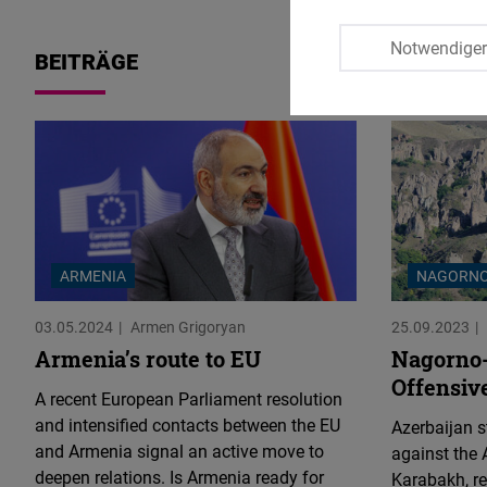
Notwendige
BEITRÄGE
ARMENIA
NAGORNO
03.05.2024
Armen Grigoryan
25.09.2023
Armenia’s route to EU
Nagorno-
Offensiv
A recent European Parliament resolution
and intensified contacts between the EU
Azerbaijan s
and Armenia signal an active move to
against the
deepen relations. Is Armenia ready for
Karabakh, re