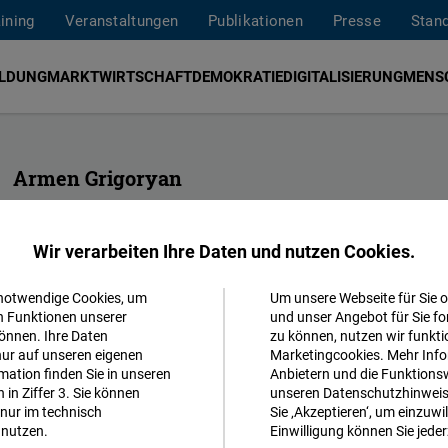
aining
Veranstaltungen
Publikationen
Presse
Stan
ILDUNG
MARKTWIRTSCHAFT
DEMOKRATIE
DIGITALISIERUNG
MENS
Armen Grigoryan
Projekt Manager
FNF South Caucasus
Wir verarbeiten Ihre Daten und nutzen Cookies.
armen.grigoryan@freiheit.org
 notwendige Cookies, um
Um unsere Webseite für Sie o
Akzeptieren
n Funktionen unserer
und unser Angebot für Sie fo
önnen. Ihre Daten
zu können, nutzen wir funkti
Matomo
nur auf unseren eigenen
Marketingcookies. Mehr Info
ation finden Sie in unseren
Anbietern und die Funktionsw
in Ziffer 3. Sie können
unseren Datenschutzhinweisen
Facebook
nur im technisch
Sie ‚Akzeptieren‘, um einzuwil
Embed
nutzen.
Einwilligung können Sie jeder