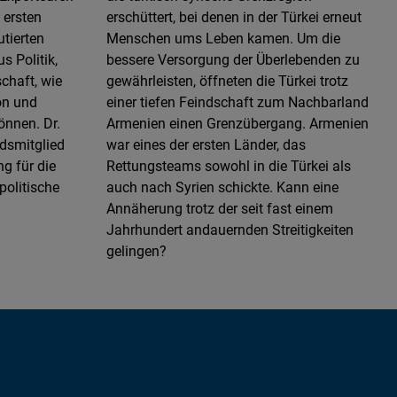
 ersten
erschüttert, bei denen in der Türkei erneut
tierten
Menschen ums Leben kamen. Um die
s Politik,
bessere Versorgung der Überlebenden zu
chaft, wie
gewährleisten, öffneten die Türkei trotz
on und
einer tiefen Feindschaft zum Nachbarland
önnen. Dr.
Armenien einen Grenzübergang. Armenien
dsmitglied
war eines der ersten Länder, das
g für die
Rettungsteams sowohl in die Türkei als
politische
auch nach Syrien schickte. Kann eine
Annäherung trotz der seit fast einem
Jahrhundert andauernden Streitigkeiten
gelingen?