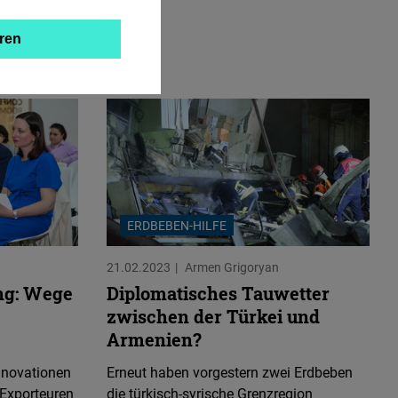
ren
ERDBEBEN-HILFE
21.02.2023
Armen Grigoryan
ng: Wege
Diplomatisches Tauwetter
zwischen der Türkei und
Armenien?
Innovationen
Erneut haben vorgestern zwei Erdbeben
 Exporteuren
die türkisch-syrische Grenzregion