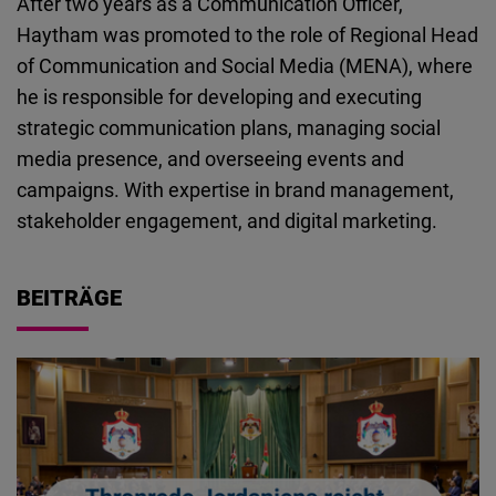
After two years as a Communication Officer,
Embed
Haytham was promoted to the role of Regional Head
of Communication and Social Media (MENA), where
Cloudinary
he is responsible for developing and executing
strategic communication plans, managing social
Flickr
media presence, and overseeing events and
Embed
campaigns. With expertise in brand management,
stakeholder engagement, and digital marketing.
Newsletter2go
Embed
BEITRÄGE
Podigee
Embed
D.Vinci
Embed