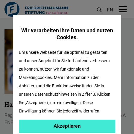
EN
M
Direkt
öf
Wir verarbeiten Ihre Daten und nutzen
zum
Cookies.
Inhalt
Um unsere Webseite für Sie optimal zu gestalten
und unser Angebot für Sie fortlaufend verbessern
zu können, nutzen wir funktionale und
Marketingcookies. Mehr Information zu den
Anbietern und die Funktionsweise finden Sie in
unseren Datenschutzhinweisen in Ziffer 3. Klicken
Sie ‚Akzeptieren‘, um einzuwilligen. Diese
Haytham Al-Tawalbeh
Einwilligung können Sie jederzeit widerrufen.
Regional Head of Communication & Social Media - MENA
FNF MENA
Akzeptieren
Akzeptieren