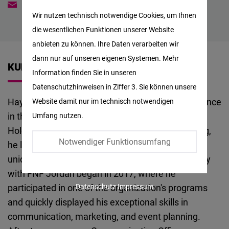
Haytham.tawalbeh@freiheit.org
Matomo
Wir nutzen technisch notwendige Cookies, um Ihnen
die wesentlichen Funktionen unserer Website
Facebook
anbieten zu können. Ihre Daten verarbeiten wir
Embed
dann nur auf unseren eigenen Systemen. Mehr
KURZBIOGRAFIE
Information finden Sie in unseren
Twitter
Datenschutzhinweisen in Ziffer 3. Sie können unsere
Embed
Haytham is a professional with extensive experience
Website damit nur im technisch notwendigen
in the field of communication and graphic design.
Umfang nutzen.
Instagram
Holding a Bachelor's degree in Mining Engineering,
Embed
Notwendiger Funktionsumfang
he leverages his technical background to bring a
unique perspective to his work. Haytham's journey
Youtube
with FNF Jordan began in 2017, where he
Embed
participated in one of the organization's programs
Datenschutz
Impressum
and quickly displayed his exceptional skills in
Google
communication, marketing, and event planning.
Maps