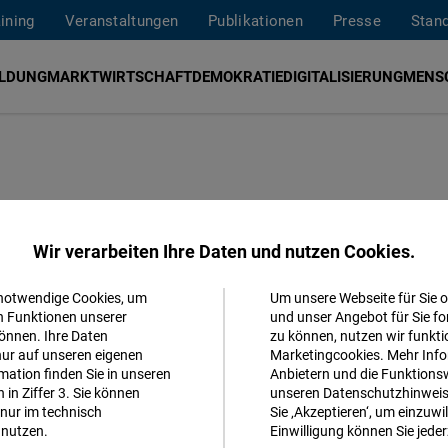
aining
Veranstaltungen
Publikationen
Presse
Stan
ILDUNG
MARKTWIRTSCHAFT
DEMOKRATIE
DIGITALISIERUNG
MENS
gy & Tools’
Wir verarbeiten Ihre Daten und nutzen Cookies.
 notwendige Cookies, um
Um unsere Webseite für Sie o
Akzeptieren
n Funktionen unserer
und unser Angebot für Sie fo
önnen. Ihre Daten
zu können, nutzen wir funkti
Matomo
nur auf unseren eigenen
Marketingcookies. Mehr Info
ation finden Sie in unseren
Anbietern und die Funktionsw
in Ziffer 3. Sie können
unseren Datenschutzhinweisen
Facebook
nur im technisch
Sie ‚Akzeptieren‘, um einzuwil
Embed
nutzen.
Einwilligung können Sie jeder