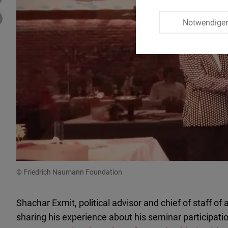
Notwendige
© Friedrich Naumann Foundation
Shachar Exmit, political advisor and chief of staff of 
sharing his experience about his seminar participatio