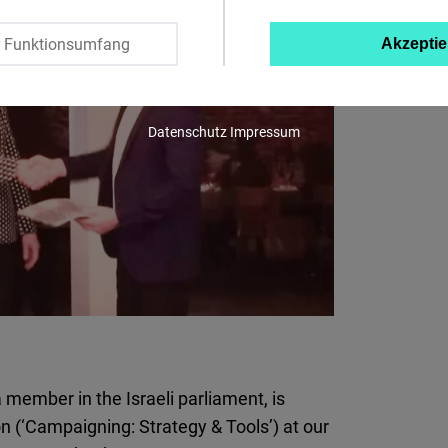
Twitter
r Funktionsumfang
Akzeptie
Embed
Instagram
Datenschutz
Impressum
Embed
Youtube
Embed
Google
Maps
Embed
a member in the Israeli parliament, is
Cloudinary
n (‘Campaigning: Strategy & Tools’) at our