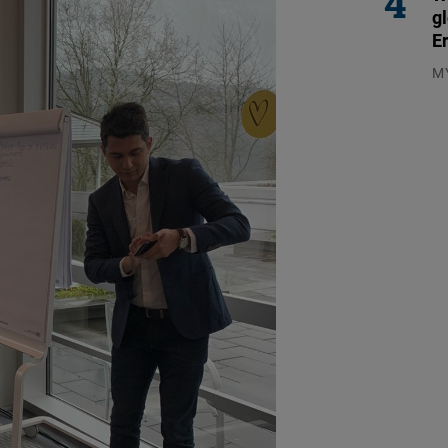
g
E
M
04