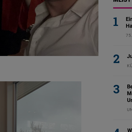
Ei
Ha
75
26
Ju
K
29
Be
Mo
U
U
29
W