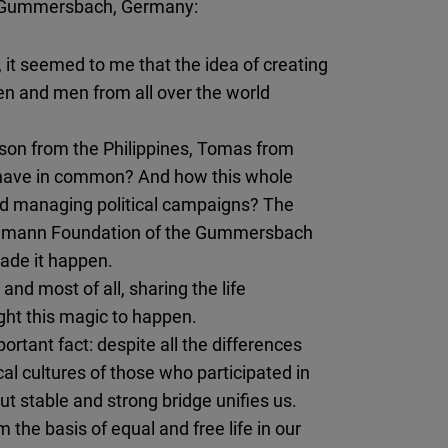
 Gummersbach, Germany:
Flickr
Embed
 it seemed to me that the idea of ​​creating
 and men from all over the world
Newsletter2go
Embed
ason from the Philippines, Tomas from
 have in common? And how this whole
Podigee
nd managing political campaigns? The
Embed
 Naumann Foundation of the Gummersbach
ade it happen.
D.Vinci
and most of all, sharing the life
Embed
ght this magic to happen.
rtant fact: despite all the differences
Typeform
al cultures of those who participated in
Embed
t stable and strong bridge unifies us.
rm the basis of equal and free life in our