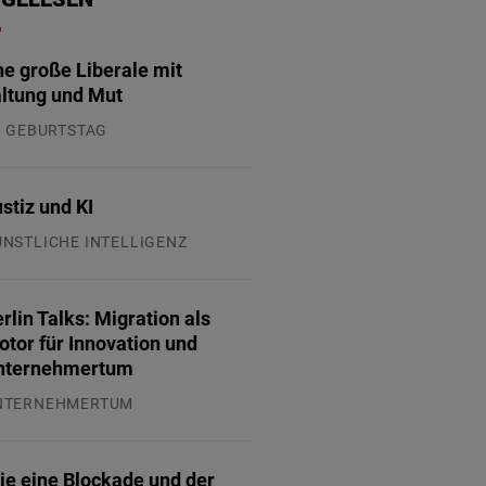
ne große Liberale mit
ltung und Mut
. GEBURTSTAG
.07.2026
stiz und KI
ÜNSTLICHE INTELLIGENZ
.07.2026
rlin Talks: Migration als
tor für Innovation und
nternehmertum
NTERNEHMERTUM
.07.2026
ie eine Blockade und der