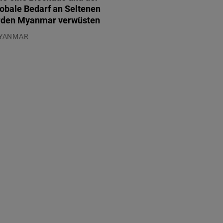
lobale Bedarf an Seltenen
rden Myanmar verwüsten
YANMAR
.08.2026