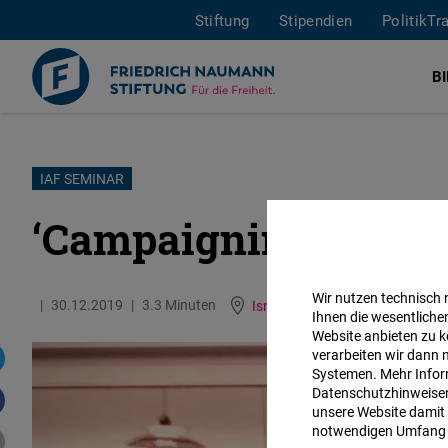
Stiftung
Stipendien
PolitikTr
B
Direkt
IAF SEMINAR
zum
‘Campaigning: Strate
Inhalt
Wir nutzen technisch
30.12.2019
3.3 Minuten
Israel and Palestinian territories
Ihnen die wesentliche
Website anbieten zu k
verarbeiten wir dann 
Systemen. Mehr Inform
Datenschutzhinweisen 
unsere Website damit 
notwendigen Umfang 