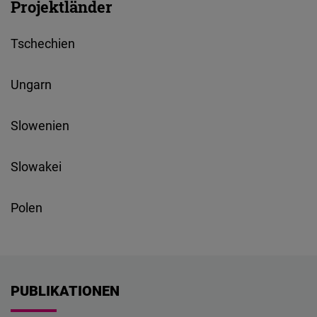
Projektländer
Embed
Tschechien
Cloudinary
Ungarn
Flickr
Embed
Slowenien
Newsletter2go
Slowakei
Embed
Podigee
Polen
Embed
D.Vinci
Embed
PUBLIKATIONEN