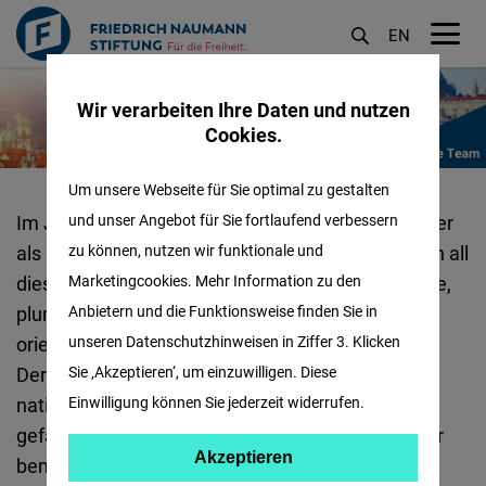
EN
M
Direkt
öf
Wir verarbeiten Ihre Daten und nutzen
zum
Cookies.
Inhalt
Um unsere Webseite für Sie optimal zu gestalten
Über
und unser Angebot für Sie fortlaufend verbessern
Im Jahr 2004 traten die mitteleuropäischen Länder
Uns
zu können, nutzen wir funktionale und
als neue Mitglieder der Europäischen Union bei. In all
-
Marketingcookies. Mehr Information zu den
diesen Ländern wurden nach 1989 demokratische,
Prag
Anbietern und die Funktionsweise finden Sie in
pluralistische und an der freien Marktwirtschaft
unseren Datenschutzhinweisen in Ziffer 3. Klicken
:
orientierte institutionelle Strukturen aufgebaut.
Sie ‚Akzeptieren‘, um einzuwilligen. Diese
Deren Errungenschaften sind nun jedoch durch
Einwilligung können Sie jederzeit widerrufen.
nationalistische und populistische Tendenzen
gefährdet. Gleichzeitig weisen viele dieser Länder
Akzeptieren
Akzeptieren
bemerkenswerte Reformen in Wirtschaft und