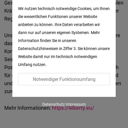
Gesellschaft auf. Unsere Aufgabe ist es, die liberalen
Matomo
Wir nutzen technisch notwendige Cookies, um Ihnen
Kräfte, sowohl politisch als auch intellektuell, in der
die wesentlichen Funktionen unserer Website
Region zu stärken.
Facebook
anbieten zu können. Ihre Daten verarbeiten wir
Embed
dann nur auf unseren eigenen Systemen. Mehr
Unser Projektbüro in Prag unterstützt insbesondere
Information finden Sie in unseren
das Netzwerk 4Liberty.eu, das als
Twitter
Datenschutzhinweisen in Ziffer 3. Sie können unsere
Kompetenzzentrum und Dialogplattform dient.
Embed
Website damit nur im technisch notwendigen
Seine Mitglieder entwickeln Reformkonzepte und
Umfang nutzen.
Positionspapiere, die sowohl für nationale als auch
Instagram
für europäische Entscheidungsträger relevant sind
Embed
Notwendiger Funktionsumfang
und die Förderung freier und offener Gesellschaften
zum Ziel haben.
Youtube
Embed
Datenschutz
Impressum
Mehr Informationen:
https://4liberty.eu/
Google
Maps