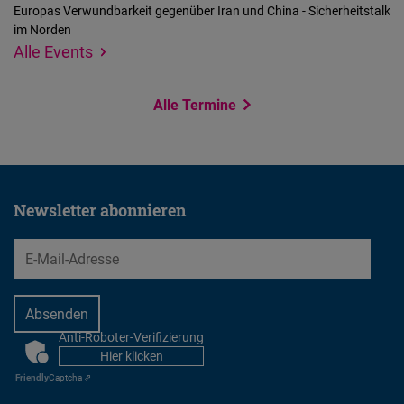
Europas Verwundbarkeit gegenüber Iran und China - Sicherheitstalk
im Norden
Wir
Standort
Alle Events
konnten
angeben
Ihren
Alle Termine
Standort
nicht
ermitteln,
um
Newsletter abonnieren
Ihnen
EMail
Veranstaltungen
in
der
Nähe
Anti-Roboter-Verifizierung
CAPTCHA
anzuzeigen.
Hier klicken
Friendly
Captcha ⇗