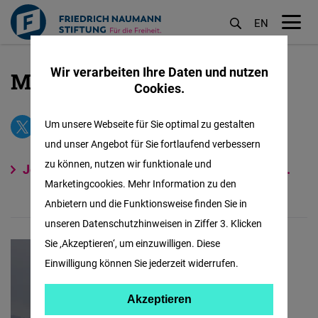
EN
M
öf
Wir verarbeiten Ihre Daten und nutzen
MENA Bulletin
Direkt
Cookies.
zum
Inhalt
Um unsere Webseite für Sie optimal zu gestalten
und unser Angebot für Sie fortlaufend verbessern
zu können, nutzen wir funktionale und
Jetzt anmelden und keine Ausgabe verpassen.
Marketingcookies. Mehr Information zu den
Anbietern und die Funktionsweise finden Sie in
unseren Datenschutzhinweisen in Ziffer 3. Klicken
Sie ‚Akzeptieren‘, um einzuwilligen. Diese
Einwilligung können Sie jederzeit widerrufen.
Akzeptieren
Akzeptieren