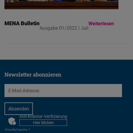
Embed
Cloudinary
MENA Bulletin
Weiterlesen
Ausgabe 01/2022 | Juli
Flickr
Embed
Newsletter2go
Embed
Newsletter abonnieren
Podigee
EMail
Embed
D.Vinci
Anti-Roboter-Verifizierung
CAPTCHA
Embed
Hier klicken
Friendly
Captcha ⇗