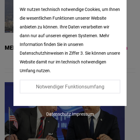
Matomo
Wir nutzen technisch notwendige Cookies, um Ihnen
die wesentlichen Funktionen unserer Website
Facebook
anbieten zu können. Ihre Daten verarbeiten wir
Embed
dann nur auf unseren eigenen Systemen. Mehr
Information finden Sie in unseren
MENA Bulletin
Twitter
Weiterlesen
Ausgabe 02/2022 | August
Datenschutzhinweisen in Ziffer 3. Sie können unsere
Embed
Website damit nur im technisch notwendigen
Umfang nutzen.
Instagram
Embed
Notwendiger Funktionsumfang
Youtube
Embed
Datenschutz
Impressum
Google
Maps