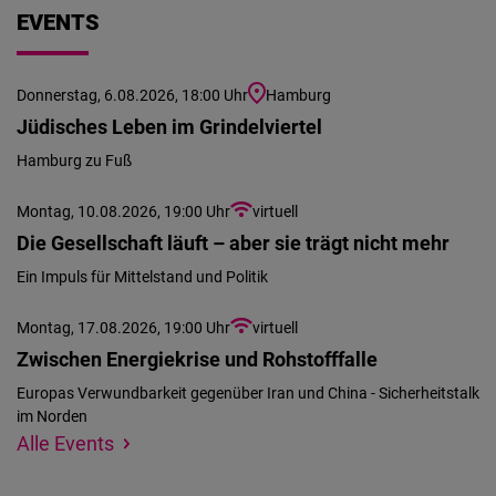
Embed
EVENTS
Cloudinary
Donnerstag, 6.08.2026, 18:00 Uhr
Hamburg
Jüdisches Leben im Grindelviertel
Flickr
Hamburg zu Fuß
Embed
Montag, 10.08.2026, 19:00 Uhr
virtuell
Newsletter2go
Die Gesellschaft läuft – aber sie trägt nicht mehr
Embed
Ein Impuls für Mittelstand und Politik
Podigee
Montag, 17.08.2026, 19:00 Uhr
virtuell
Embed
Zwischen Energiekrise und Rohstofffalle
Europas Verwundbarkeit gegenüber Iran und China - Sicherheitstalk
D.Vinci
im Norden
Wir
Standort
Alle Events
Embed
konnten
angeben