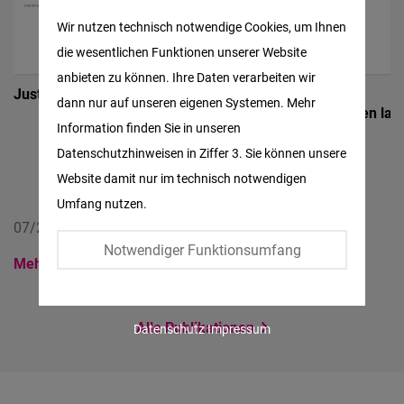
Matomo
Wir nutzen technisch notwendige Cookies, um Ihnen
die wesentlichen Funktionen unserer Website
Facebook
anbieten zu können. Ihre Daten verarbeiten wir
Embed
Justiz und KI
Globale
Logros y
dann nur auf unseren eigenen Systemen. Mehr
Lieferketten und
Obstáculos en la
Information finden Sie in unseren
der Kampf
Economía
Twitter
gegen
Argentina
Datenschutzhinweisen in Ziffer 3. Sie können unsere
Embed
Zwangsarbeit
Website damit nur im technisch notwendigen
Umfang nutzen.
Instagram
07/2026
07/2026
07/2026
Embed
Notwendiger Funktionsumfang
Mehr
Mehr
Mehr
Youtube
Embed
Alle Publikationen
Datenschutz
Impressum
Google
Maps