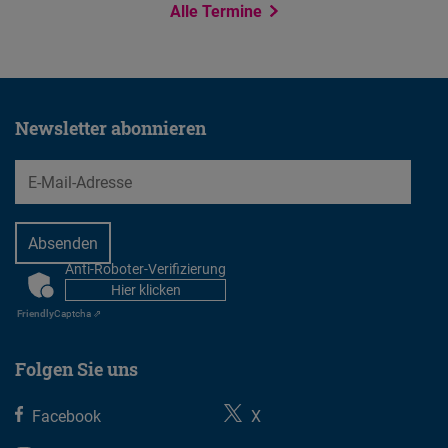
Ihren
Typeform
Alle Termine
Standort
Embed
nicht
ermitteln,
um
Newsletter abonnieren
Ihnen
EMail
Veranstaltungen
in
der
Nähe
Anti-Roboter-Verifizierung
CAPTCHA
anzuzeigen.
Hier klicken
Friendly
Captcha ⇗
Folgen Sie uns
Facebook
X