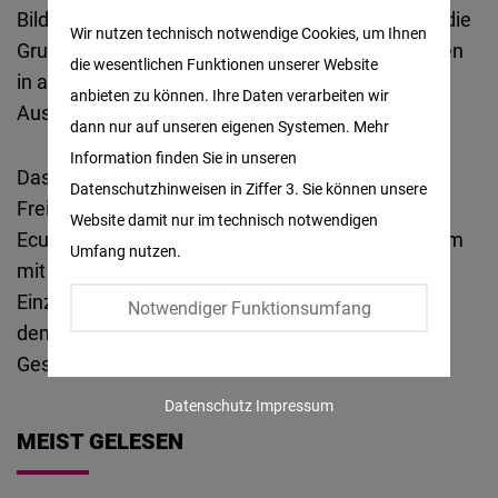
Matomo
Bildung verschrieben hat. Ziel der Stiftung ist es, die
Wir nutzen technisch notwendige Cookies, um Ihnen
Grundsätze der Freiheit und Würde aller Menschen
die wesentlichen Funktionen unserer Website
Facebook
in allen Bereichen der Gesellschaft im In- und
anbieten zu können. Ihre Daten verarbeiten wir
Embed
Ausland zu fördern.
dann nur auf unseren eigenen Systemen. Mehr
Information finden Sie in unseren
Twitter
Das Andenbüro der Friedrich-Naumann-
Datenschutzhinweisen in Ziffer 3. Sie können unsere
Embed
Freiheitsstiftung ist in Peru, Chile, Kolumbien,
Website damit nur im technisch notwendigen
Ecuador, Bolivien und Venezuela tätig. Gemeinsam
Umfang nutzen.
Instagram
mit Stiftungspartnern, Organisationen oder
Embed
Einzelpersonen haben wir uns das Ziel gesetzt,
Notwendiger Funktionsumfang
demokratische, freie und unternehmerische
Youtube
Gesellschaften zu fördern.
Embed
Datenschutz
Impressum
MEIST GELESEN
Google
Maps