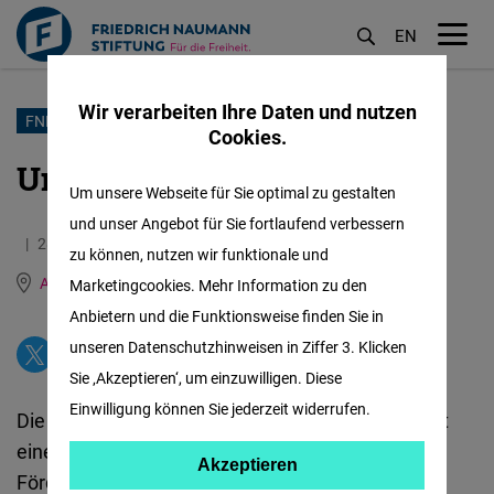
EN
M
öf
Wir verarbeiten Ihre Daten und nutzen
Direkt
FNF ANDENLÄNDER
Cookies.
zum
Unser Team - Andenländer
Inhalt
Um unsere Webseite für Sie optimal zu gestalten
und unser Angebot für Sie fortlaufend verbessern
28.10.2021
0.4 Minuten
zu können, nutzen wir funktionale und
Andean states
Englisch
Spanisch
Marketingcookies. Mehr Information zu den
Anbietern und die Funktionsweise finden Sie in
unseren Datenschutzhinweisen in Ziffer 3. Klicken
Sie ‚Akzeptieren‘, um einzuwilligen. Diese
Einwilligung können Sie jederzeit widerrufen.
Die Friedrich-Naumann-Stiftung für die Freiheit ist
eine deutsche politische Stiftung, die sich der
Akzeptieren
Akzeptieren
Förderung liberaler Werte und der politischen