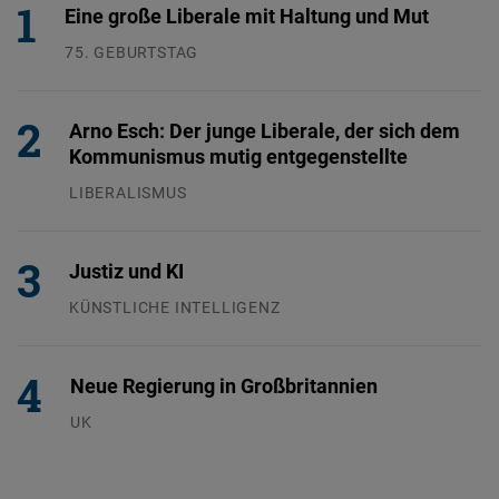
Embed
Eine große Liberale mit Haltung und Mut
75. GEBURTSTAG
Cloudinary
26.07.2026
Arno Esch: Der junge Liberale, der sich dem
Flickr
Kommunismus mutig entgegenstellte
Embed
LIBERALISMUS
24.07.2026
Newsletter2go
Embed
Justiz und KI
KÜNSTLICHE INTELLIGENZ
Podigee
29.07.2026
Embed
Neue Regierung in Großbritannien
D.Vinci
UK
23.07.2026
Embed