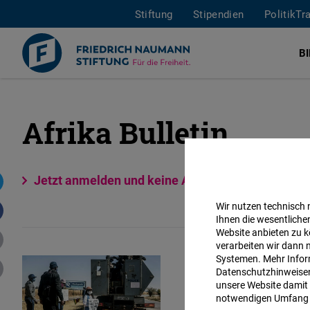
Stiftung
Stipendien
PolitikTr
B
Afrika Bulletin
Direkt
zum
Inhalt
Jetzt anmelden und keine Ausgabe verpassen.
Wir nutzen technisch
Ihnen die wesentliche
Website anbieten zu k
verarbeiten wir dann 
Afrika Bulletin
Systemen. Mehr Inform
Datenschutzhinweisen 
unsere Website damit 
notwendigen Umfang 
Ausgabe 02/2022 | Au