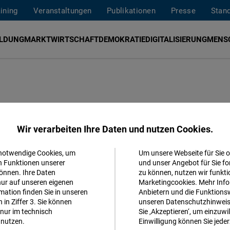
aining
Veranstaltungen
Publikationen
Presse
Stan
ILDUNG
MARKTWIRTSCHAFT
DEMOKRATIE
DIGITALISIERUNG
MENS
Wir verarbeiten Ihre Daten und nutzen Cookies.
 notwendige Cookies, um
Um unsere Webseite für Sie o
Akzeptieren
n Funktionen unserer
und unser Angebot für Sie fo
önnen. Ihre Daten
zu können, nutzen wir funkti
Matomo
nur auf unseren eigenen
Marketingcookies. Mehr Info
ation finden Sie in unseren
Anbietern und die Funktionsw
in Ziffer 3. Sie können
unseren Datenschutzhinweisen
Facebook
nur im technisch
Sie ‚Akzeptieren‘, um einzuwil
Embed
nutzen.
Einwilligung können Sie jeder
gust