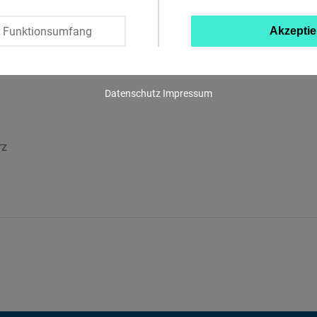
Twitter
r Funktionsumfang
Akzeptie
Embed
Instagram
Datenschutz
Impressum
Embed
Youtube
rz
Embed
Google
Maps
Embed
Cloudinary