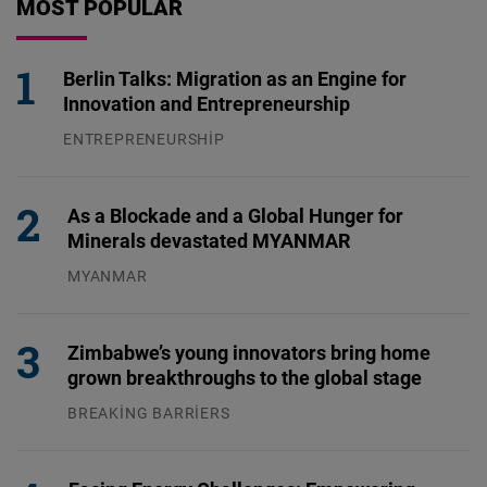
MOST POPULAR
Berlin Talks: Migration as an Engine for
Innovation and Entrepreneurship
ENTREPRENEURSHIP
31.07.2026
As a Blockade and a Global Hunger for
Minerals devastated MYANMAR
MYANMAR
04.08.2026
Zimbabwe’s young innovators bring home
grown breakthroughs to the global stage
BREAKING BARRIERS
04.08.2026