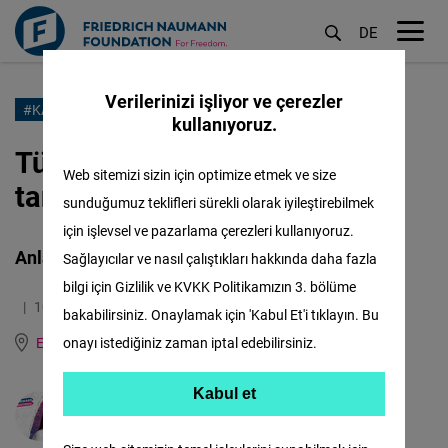
DE
M
öf
Verilerinizi işliyor ve çerezler
Ana
#KADINLARİLERIDE
kullanıyoruz.
içeriğe
Türkiye'den Burcu Karakaş ile
atla
Web sitemizi sizin için optimize etmek ve size
tanışın
sunduğumuz teklifleri sürekli olarak iyileştirebilmek
için işlevsel ve pazarlama çerezleri kullanıyoruz.
Anlatmaya değecek hikayeler
Sağlayıcılar ve nasıl çalıştıkları hakkında daha fazla
bilgi için Gizlilik ve KVKK Politikamızın 3. bölüme
10.09.2021
3.1 Dakika
bakabilirsiniz. Onaylamak için 'Kabul Et'i tıklayın. Bu
East and Southeast Europe
onayı istediğiniz zaman iptal edebilirsiniz.
English
German
Kabul et
Kabul et
Mila Cherneva
Matomo