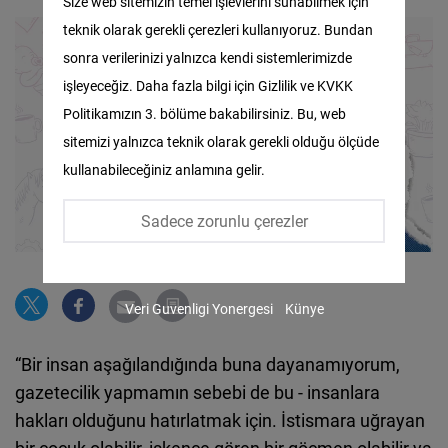
Size web sitemizin temel işlevlerini sunabilmek için
teknik olarak gerekli çerezleri kullanıyoruz. Bundan
Facebook
sonra verilerinizi yalnızca kendi sistemlerimizde
Embed
işleyeceğiz. Daha fazla bilgi için Gizlilik ve KVKK
Politikamızın 3. bölüme bakabilirsiniz. Bu, web
Twitter
sitemizi yalnızca teknik olarak gerekli olduğu ölçüde
Embed
kullanabileceğiniz anlamına gelir.
Instagram
Sadece zorunlu çerezler
Embed
Youtube
Veri Guvenligi Yonergesi
Künye
Embed
“Bir insan aşağılandığında buna dayanamıyorum,
Google
gazetecilik yapmamın sebebi de bu - insanlara
Maps
hakları olduğunu hatırlatmak için. İstismara uğrayan
Embed