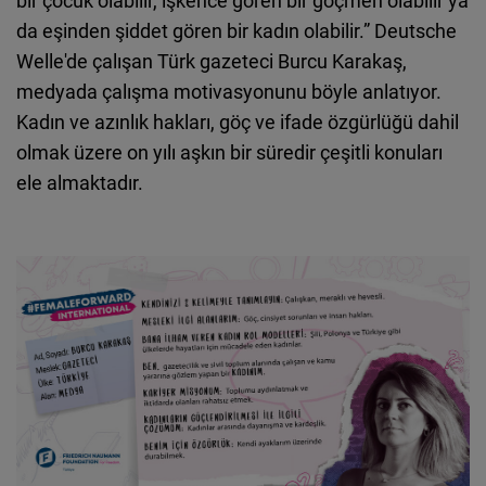
bir çocuk olabilir, işkence gören bir göçmen olabilir ya
da eşinden şiddet gören bir kadın olabilir.” Deutsche
Cloudinary
Welle'de çalışan Türk gazeteci Burcu Karakaş,
medyada çalışma motivasyonunu böyle anlatıyor.
Flickr
Kadın ve azınlık hakları, göç ve ifade özgürlüğü dahil
Embed
olmak üzere on yılı aşkın bir süredir çeşitli konuları
ele almaktadır.
Newsletter2go
Embed
Podigee
Embed
D.Vinci
Embed
Typeform