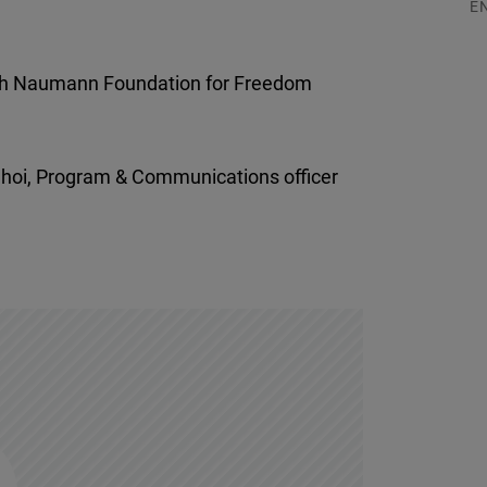
E
03
ch
Naumann
Foundation for Freedom
Choi, Program & Communications officer