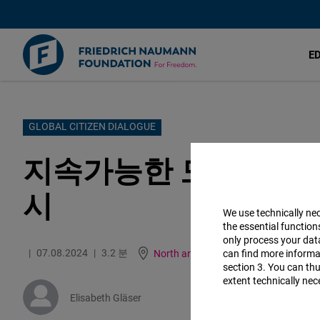
E
주
GLOBAL CITIZEN DIALOGUE
요
지속가능한 모빌리티와
콘
텐
시
츠
We use technically ne
the essential function
로
only process your da
건
07.08.2024
3.2 분
North and South Korea
can find more informat
English
section 3. You can thu
너
extent technically nec
뛰
Elisabeth Gläser
기