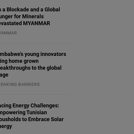
 a Blockade and a Global
unger for Minerals
evastated MYANMAR
YANMAR
.08.2026
imbabwe’s young innovators
ring home grown
eakthroughs to the global
tage
REAKING BARRIERS
.08.2026
acing Energy Challenges:
mpowering Tunisian
ousholds to Embrace Solar
nergy