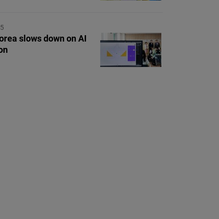
25
orea slows down on AI
on