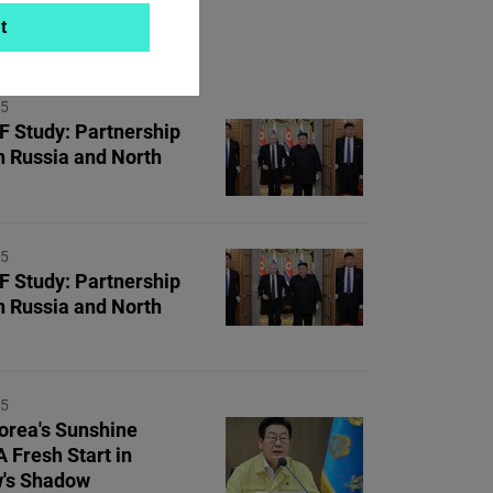
t
ON TOPIC
25
 Study: Partnership
 Russia and North
25
 Study: Partnership
 Russia and North
25
orea's Sunshine
A Fresh Start in
's Shadow