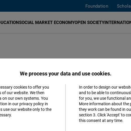
Foundation
Schola
DUCATION
SOCIAL MARKET ECONOMY
OPEN SOCIETY
INTERNATION
 모두를 위한 도
We process your data and use cookies.
cessary cookies to offer you
In order to design our websit
Accept
s of our website. We then
and to be able to continuous
ta on our own systems. You
for you, we use functional a
Matomo
ion in our privacy policy in
More information about the 
s use our website only to the
they work can be found in our
essary.
section 3. Click 'Accept' to 
Facebook
this consent at any time.
Embed