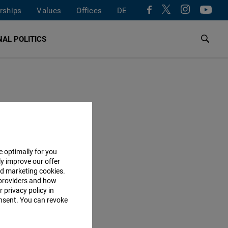
rships
Values
Offices
DE
AL POLITICS
e optimally for you
ly improve our offer
nd marketing cookies.
providers and how
 privacy policy in
consent. You can revoke