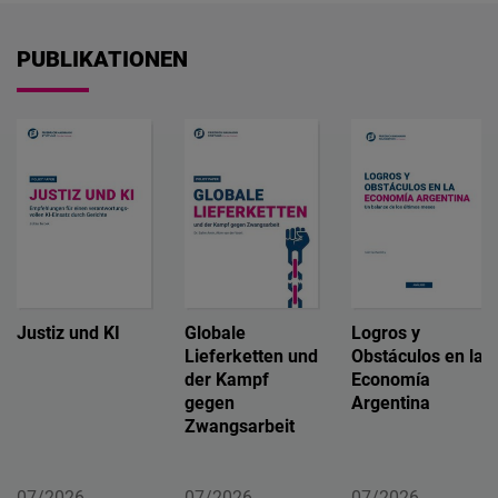
Embed
PUBLIKATIONEN
Cloudinary
Flickr
Embed
Newsletter2go
Embed
Podigee
Justiz und KI
Globale
Logros y
Embed
Lieferketten und
Obstáculos en la
der Kampf
Economía
gegen
Argentina
D.Vinci
Zwangsarbeit
Embed
07/2026
07/2026
07/2026