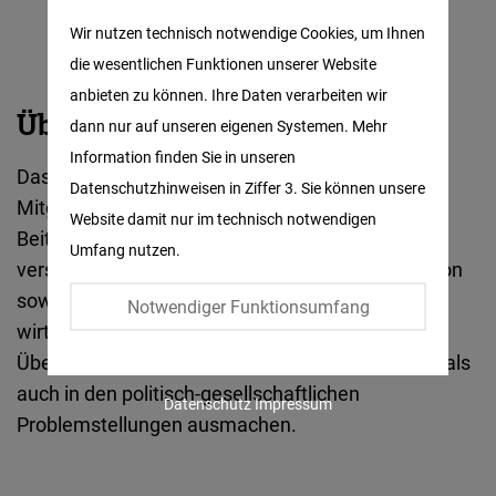
Matomo
Wir nutzen technisch notwendige Cookies, um Ihnen
die wesentlichen Funktionen unserer Website
Facebook
anbieten zu können. Ihre Daten verarbeiten wir
Embed
Über
Über uns
dann nur auf unseren eigenen Systemen. Mehr
uns
Information finden Sie in unseren
Twitter
Das Teilprojekt umfasst mit Bulgarien einen
:
Datenschutzhinweisen in Ziffer 3. Sie können unsere
Embed
Mitgliedstaat und mit Nordmazedonien einen
Website damit nur im technisch notwendigen
Beitrittskandidaten der Europäische Union. Trotz
Umfang nutzen.
Instagram
verschiedener Stufen der europäischen Integration
Embed
sowie unterschiedlicher gesellschaftlicher und
Notwendiger Funktionsumfang
wirtschaftlicher Entwicklung, lassen sich sowohl
Youtube
Überscheidungen im Bereich Sprache und Kultur als
Embed
auch in den politisch-gesellschaftlichen
Datenschutz
Impressum
Problemstellungen ausmachen.
Google
Maps