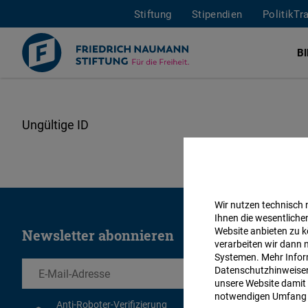
Stiftung
Stipendien
PolitikTr
B
Direkt
zum
Inhalt
Wir nutzen technisch
Ihnen die wesentliche
Website anbieten zu k
Newsletter abonnieren
verarbeiten wir dann 
Systemen. Mehr Inform
EMail
Datenschutzhinweisen 
unsere Website damit 
notwendigen Umfang 
Anti-Roboter-Verifizierung