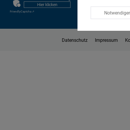
CAPTCHA
Hier klicken
Friendly
Captcha ⇗
Notwendige
Datenschutz
Impressum
Ko