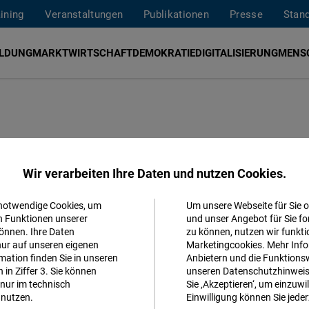
aining
Veranstaltungen
Publikationen
Presse
Stan
ILDUNG
MARKTWIRTSCHAFT
DEMOKRATIE
DIGITALISIERUNG
MENS
Wir verarbeiten Ihre Daten und nutzen Cookies.
 notwendige Cookies, um
Um unsere Webseite für Sie o
Akzeptieren
n Funktionen unserer
und unser Angebot für Sie fo
önnen. Ihre Daten
zu können, nutzen wir funkti
Matomo
nur auf unseren eigenen
Marketingcookies. Mehr Info
Folgen Sie uns
ation finden Sie in unseren
Anbietern und die Funktionsw
in Ziffer 3. Sie können
unseren Datenschutzhinweisen
Facebook
nur im technisch
Sie ‚Akzeptieren‘, um einzuwil
Facebook
Embed
nutzen.
Einwilligung können Sie jeder