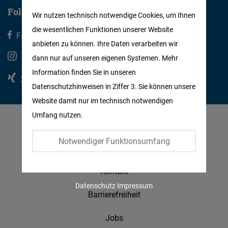
Matomo
Folgen Sie uns
Wir nutzen technisch notwendige Cookies, um Ihnen
die wesentlichen Funktionen unserer Website
Facebook
Facebook
X
anbieten zu können. Ihre Daten verarbeiten wir
Embed
Instagram
Youtube
dann nur auf unseren eigenen Systemen. Mehr
Information finden Sie in unseren
Twitter
Xing
Linkedin
Datenschutzhinweisen in Ziffer 3. Sie können unsere
Embed
Website damit nur im technisch notwendigen
Umfang nutzen.
Instagram
Datenschutz
Embed
Notwendiger Funktionsumfang
Impressum
Youtube
Kontakt
Embed
Datenschutz
Impressum
Barrierefreiheit
Google
Jobs
Maps