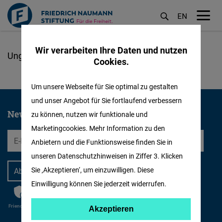
EN
M
öf
Wir verarbeiten Ihre Daten und nutzen
Direkt
Cookies.
zum
Inhalt
Um unsere Webseite für Sie optimal zu gestalten
und unser Angebot für Sie fortlaufend verbessern
Newsletter abonnieren
zu können, nutzen wir funktionale und
Marketingcookies. Mehr Information zu den
EMail
Anbietern und die Funktionsweise finden Sie in
unseren Datenschutzhinweisen in Ziffer 3. Klicken
Sie ‚Akzeptieren‘, um einzuwilligen. Diese
Einwilligung können Sie jederzeit widerrufen.
Anti-Roboter-Verifizierung
CAPTCHA
Hier klicken
Friendly
Captcha ⇗
Akzeptieren
Akzeptieren