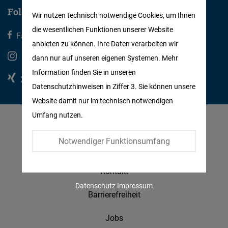
Matomo
Folgen Sie uns
Wir nutzen technisch notwendige Cookies, um Ihnen
die wesentlichen Funktionen unserer Website
Facebook
Facebook
X
anbieten zu können. Ihre Daten verarbeiten wir
Embed
Instagram
Youtube
dann nur auf unseren eigenen Systemen. Mehr
Information finden Sie in unseren
Twitter
Xing
Linkedin
Datenschutzhinweisen in Ziffer 3. Sie können unsere
Embed
Website damit nur im technisch notwendigen
Umfang nutzen.
Instagram
Datenschutz
Embed
Notwendiger Funktionsumfang
Impressum
Youtube
Kontakt
Embed
Datenschutz
Impressum
Barrierefreiheit
Google
Jobs
Maps