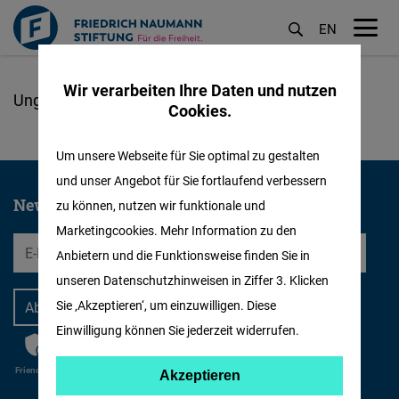
EN
M
öf
Wir verarbeiten Ihre Daten und nutzen
Direkt
Cookies.
zum
Inhalt
Um unsere Webseite für Sie optimal zu gestalten
und unser Angebot für Sie fortlaufend verbessern
Newsletter abonnieren
zu können, nutzen wir funktionale und
Marketingcookies. Mehr Information zu den
EMail
Anbietern und die Funktionsweise finden Sie in
unseren Datenschutzhinweisen in Ziffer 3. Klicken
Sie ‚Akzeptieren‘, um einzuwilligen. Diese
Einwilligung können Sie jederzeit widerrufen.
Anti-Roboter-Verifizierung
CAPTCHA
Hier klicken
Friendly
Captcha ⇗
Akzeptieren
Akzeptieren