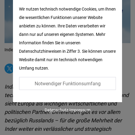
Matomo
Wir nutzen technisch notwendige Cookies, um Ihnen
die wesentlichen Funktionen unserer Website
Facebook
anbieten zu können. Ihre Daten verarbeiten wir
Embed
dann nur auf unseren eigenen Systemen. Mehr
Information finden Sie in unseren
Twitter
Indien und die EU
© Bild erstellt mit KI
Datenschutzhinweisen in Ziffer 3. Sie können unsere
Embed
Website damit nur im technisch notwendigen
Umfang nutzen.
Instagram
Embed
Notwendiger Funktionsumfang
Indien will wirtschaftliches Wachstum,
technologische Entwicklung und Investitionen – und
Youtube
sieht Europa als wichtigen wirtschaftlichen und
Embed
Datenschutz
Impressum
politischen Partner. Differenzen gibt es vor allem
bezüglich Russlands – für die große Mehrheit der
Google
Inder weiter ein verlässlicher und strategisch
Maps