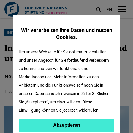
EN
M
öf
Wir verarbeiten Ihre Daten und nutzen
Direkt
INDIEN
Cookies.
zum
Indiens Blick auf Deutschland
Inhalt
Um unsere Webseite für Sie optimal zu gestalten
und Europa
und unser Angebot für Sie fortlaufend verbessern
zu können, nutzen wir funktionale und
Neue Umfrage der Friedrich-Naumann-Stiftung
Marketingcookies. Mehr Information zu den
Anbietern und die Funktionsweise finden Sie in
11.01.2026
Deutschland
unseren Datenschutzhinweisen in Ziffer 3. Klicken
Sie ‚Akzeptieren‘, um einzuwilligen. Diese
Einwilligung können Sie jederzeit widerrufen.
Akzeptieren
Akzeptieren