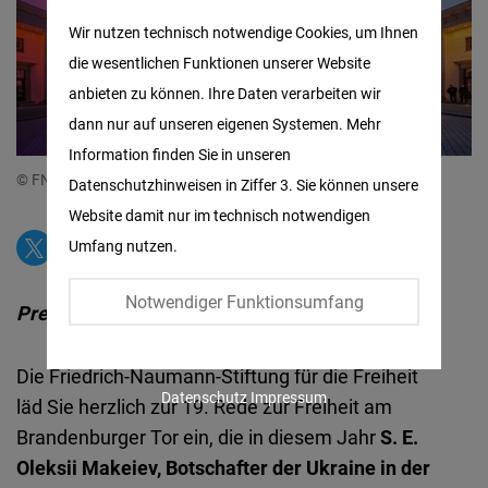
Matomo
Wir nutzen technisch notwendige Cookies, um Ihnen
die wesentlichen Funktionen unserer Website
Facebook
anbieten zu können. Ihre Daten verarbeiten wir
Embed
dann nur auf unseren eigenen Systemen. Mehr
Information finden Sie in unseren
Twitter
© FNF
Datenschutzhinweisen in Ziffer 3. Sie können unsere
Embed
Website damit nur im technisch notwendigen
Umfang nutzen.
Instagram
Embed
Notwendiger Funktionsumfang
Presseeinladung
Youtube
Die Friedrich-Naumann-Stiftung für die Freiheit
Embed
Datenschutz
Impressum
läd Sie herzlich zur 19. Rede zur Freiheit am
Brandenburger Tor ein, die in diesem Jahr
S. E.
Google
Oleksii Makeiev, Botschafter der Ukraine in der
Maps