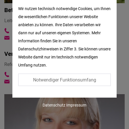
Matomo
Wir nutzen technisch notwendige Cookies, um Ihnen
Bettina Solinger
die wesentlichen Funktionen unserer Website
Facebook
Leiterin
anbieten zu können. Ihre Daten verarbeiten wir
Embed
+49 2261 3002-160
dann nur auf unseren eigenen Systemen. Mehr
bettina.solinger@freiheit.org
Information finden Sie in unseren
Twitter
Datenschutzhinweisen in Ziffer 3. Sie können unsere
Embed
Verena Schweickhard
Website damit nur im technisch notwendigen
Referentin e-Learning / International e-Academy
Umfang nutzen.
Instagram
+49 2261 3002-168
Embed
Notwendiger Funktionsumfang
verena.schweickhard@freiheit.org
Youtube
Embed
Datenschutz
Impressum
Google
Maps