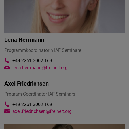
Embed
Cloudinary
Flickr
Lena Herrmann
Embed
Programmkoordinatorin IAF Seminare
Newsletter2go
+49 2261 3002-163
lena.herrmann@freiheit.org
Embed
Axel Friedrichsen
Podigee
Embed
Program Coordinator IAF Seminars
+49 2261 3002-169
D.Vinci
axel.friedrichsen@freiheit.org
Embed