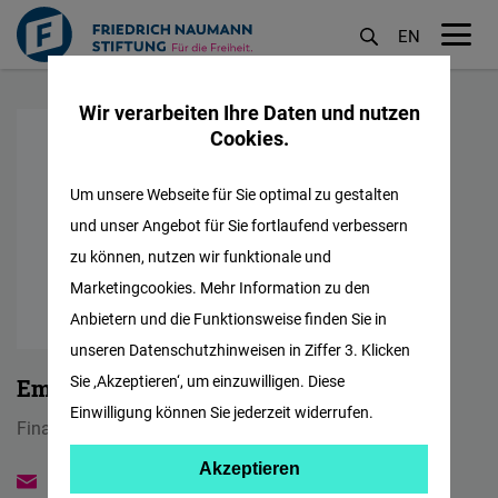
EN
M
Direkt
öf
Wir verarbeiten Ihre Daten und nutzen
zum
Cookies.
Inhalt
Um unsere Webseite für Sie optimal zu gestalten
und unser Angebot für Sie fortlaufend verbessern
zu können, nutzen wir funktionale und
Marketingcookies. Mehr Information zu den
Anbietern und die Funktionsweise finden Sie in
unseren Datenschutzhinweisen in Ziffer 3. Klicken
Sie ‚Akzeptieren‘, um einzuwilligen. Diese
Emilia Karolczuk
Einwilligung können Sie jederzeit widerrufen.
Finance Coordinator & HR Administrator
Akzeptieren
Akzeptieren
emilia.karolczuk@freiheit.org