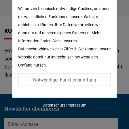
Matomo
Wir nutzen technisch notwendige Cookies, um Ihnen
die wesentlichen Funktionen unserer Website
Facebook
anbieten zu können. Ihre Daten verarbeiten wir
Embed
KURZBIOGRAFIE
dann nur auf unseren eigenen Systemen. Mehr
Information finden Sie in unseren
Twitter
Datenschutzhinweisen in Ziffer 3. Sie können unsere
Emilia Karolczuk war sechs Jahre im Finanzwesen
Embed
Website damit nur im technisch notwendigen
sowohl im privaten als auch im selbstständigen
Umfang nutzen.
Sektor tätig. Sie lebt seit 2006 in Belgien und spricht
Instagram
fließend Polnisch, Französisch und Englisch.
Embed
Notwendiger Funktionsumfang
Youtube
Embed
Datenschutz
Impressum
Newsletter abonnieren
Google
EMail
Maps