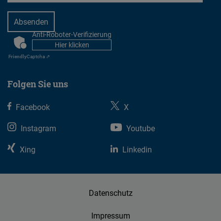
Embed
Cloudinary
Anti-Roboter-Verifizierung
CAPTCHA
Hier klicken
Friendly
Captcha ⇗
Flickr
Embed
Folgen Sie uns
Newsletter2go
Facebook
X
Embed
Instagram
Youtube
Podigee
Xing
Linkedin
Embed
D.Vinci
Datenschutz
Embed
Impressum