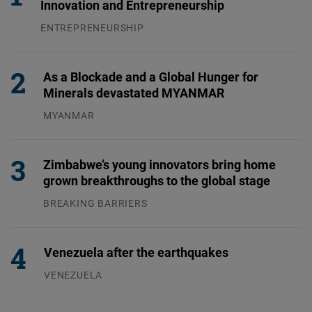
Innovation and Entrepreneurship
ENTREPRENEURSHIP
31.07.2026
As a Blockade and a Global Hunger for
Minerals devastated MYANMAR
MYANMAR
04.08.2026
Zimbabwe’s young innovators bring home
grown breakthroughs to the global stage
BREAKING BARRIERS
04.08.2026
Venezuela after the earthquakes
VENEZUELA
07.08.2026