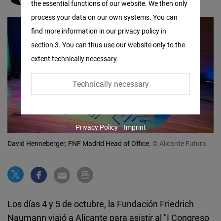
the essential functions of our website. We then only
Facebook
process your data on our own systems. You can
Embed
find more information in our privacy policy in
section 3. You can thus use our website only to the
Twitter
extent technically necessary.
Embed
Technically necessary
Instagram
Embed
Privacy Policy
Imprint
Youtube
David Henneberger, FNF Madrid Head of Office.
© Alicante Futura
Embed
Google
Maps
Embed
Los días 4 y 5 de octubre, la Fundación Friedrich
Naumann viajó a Alicante para asistir al "I Congreso