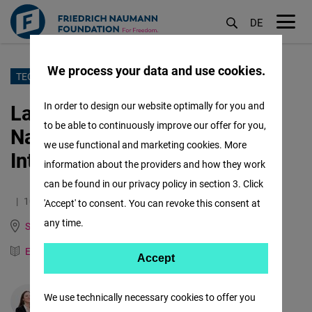
DE
M
öf
We process your data and use cookies.
Pasar
TECH WOMEN
al
La Fundación Friedrich
In order to design our website optimally for you and
contenido
to be able to continuously improve our offer for you,
Naumann en el "I Congreso
principal
we use functional and marketing cookies. More
Internacional Alicante Futura
information about the providers and how they work
can be found in our privacy policy in section 3. Click
10.10.2022
3.6 Minutos
'Accept' to consent. You can revoke this consent at
any time.
Spain, Italy, Portugal and Mediterranean Dialogue
English
German
Accept
Accept
Matomo
We use technically necessary cookies to offer you
Valeria Sinisi