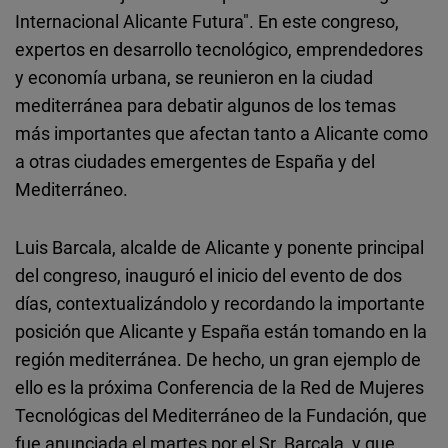
Cloudinary
Internacional Alicante Futura". En este congreso,
expertos en desarrollo tecnológico, emprendedores
Flickr
y economía urbana, se reunieron en la ciudad
Embed
mediterránea para debatir algunos de los temas
más importantes que afectan tanto a Alicante como
Newsletter2go
a otras ciudades emergentes de España y del
Embed
Mediterráneo.
Podigee
Luis Barcala, alcalde de Alicante y ponente principal
Embed
del congreso, inauguró el inicio del evento de dos
días, contextualizándolo y recordando la importante
D.Vinci
posición que Alicante y España están tomando en la
Embed
región mediterránea. De hecho, un gran ejemplo de
ello es la próxima Conferencia de la Red de Mujeres
Typeform
Tecnológicas del Mediterráneo de la Fundación, que
Embed
fue anunciada el martes por el Sr. Barcala, y que