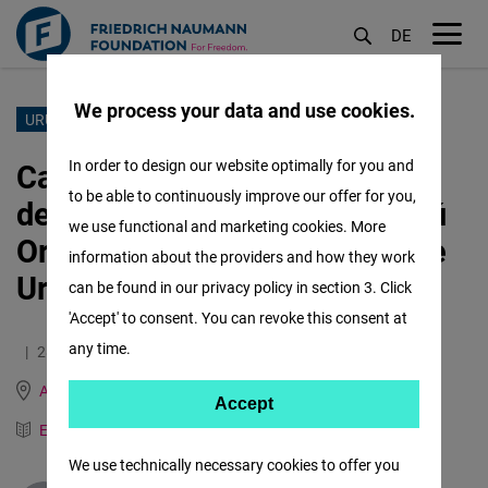
DE
M
öf
We process your data and use cookies.
Pasar
URUGUAY
al
Cambio de poder en una
In order to design our website optimally for you and
contenido
to be able to continuously improve our offer for you,
democracia estable: Yamandú
principal
we use functional and marketing cookies. More
Orsi es el nuevo presidente de
information about the providers and how they work
Uruguay
can be found in our privacy policy in section 3. Click
'Accept' to consent. You can revoke this consent at
any time.
28.11.2024
5.0 Minutos
Argentina, Brazil, Paraguay and Uruguay
Accept
Accept
English
German
Matomo
We use technically necessary cookies to offer you