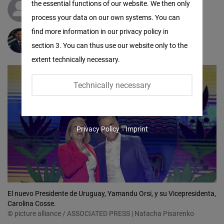
the essential functions of our website. We then only
Facebook
Dr.
Hans-Dieter Holtzmann
process your data on our own systems. You can
Embed
find more information in our privacy policy in
Angelo Bardini
section 3. You can thus use our website only to the
Twitter
extent technically necessary.
Embed
Technically necessary
Instagram
Embed
Privacy Policy
Imprint
Youtube
Embed
Google
Maps
El nuevo Presidente de Uruguay, Yamandu Orsi, y su Vicepresidenta,
Embed
Carolina Cosse.
© picture alliance / ASSOCIATED PRESS | Natacha Pisarenko