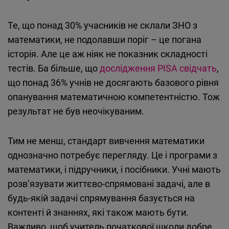
Те, що понад 30% учасників не склали ЗНО з
математики, не подолавши поріг – це погана
історія. Але це аж ніяк не показник складності
тестів. Ба більше, що
дослідження PISA свідчать
,
що понад 36% учнів не досягають базового рівня
опанування математичною компетентністю. Тож
результат не був неочікуваним.
Тим не менш, стандарт вивчення математики
однозначно потребує перегляду. Це і програми з
математики, і підручники, і посібники. Учні мають
розв’язувати життєво-спрямовані задачі, але в
будь-якій задачі спрямування базується на
контенті й знаннях, які також мають бути.
Важливо, щоб учитель початкової школи добре