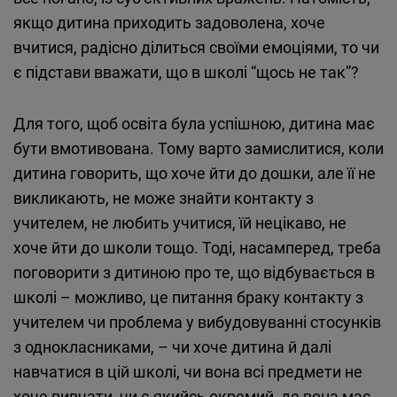
якщо дитина приходить задоволена, хоче
вчитися, радісно ділиться своїми емоціями, то чи
є підстави вважати, що в школі “щось не так”?
Для того, щоб освіта була успішною, дитина має
бути вмотивована. Тому варто замислитися, коли
дитина говорить, що хоче йти до дошки, але її не
викликають, не може знайти контакту з
учителем, не любить учитися, їй нецікаво, не
хоче йти до школи тощо. Тоді, насамперед, треба
поговорити з дитиною про те, що відбувається в
школі – можливо, це питання браку контакту з
учителем чи проблема у вибудовуванні стосунків
з однокласниками, – чи хоче дитина й далі
навчатися в цій школі, чи вона всі предмети не
хоче вивчати, чи є якийсь окремий, де вона має