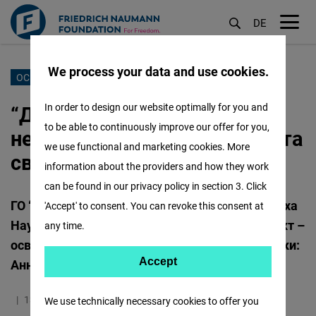
DE
M
öf
We process your data and use cookies.
Перейти
ОСВІТА
до
“Дофамін для освіти”:
In order to design our website optimally for you and
основного
to be able to continuously improve our offer for you,
нерівність в освіті в Україні та
вмісту
we use functional and marketing cookies. More
світі та що з нею робити
information about the providers and how they work
can be found in our privacy policy in section 3. Click
ГО “Смарт Освіта” за підтримки Фонду Фрідріха
'Accept' to consent. You can revoke this consent at
Науманна за Свободу розпочинає новий проєкт –
any time.
освітній подкаст “Дофамін для освіти”. Авторки:
Accept
Accept
Анна Степанова-Камиш, Галина Титиш
Matomo
13.09.2021
11.1 Хвилини
Україна
We use technically necessary cookies to offer you