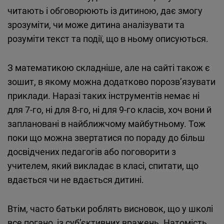
читають і обговорюють із дитиною, дає змогу
зрозуміти, чи може дитина аналізувати та
розуміти текст та події, що в ньому описуються.
З математикою складніше, але на сайті також є
зошит, в якому можна додатково порозв’язувати
приклади. Наразі таких інструментів немає ні
для 7-го, ні для 8-го, ні для 9-го класів, хоч вони й
заплановані в найближчому майбутньому. Тож
поки що можна звертатися по пораду до більш
досвідчених педагогів або поговорити з
учителем, який викладає в класі, спитати, що
вдається чи не вдається дитині.
Втім, часто батьки роблять висновок, що у школі
все погано, із суб’єктивних вражень. Натомість,