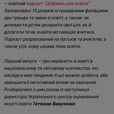
– освітній
подкаст “Дофамін для освіти”
.
Cloudinary
Заплановані 10 розмов із провідними фахівцями
про тренди та зміни в освіті, а також: як
Flickr
допомогти дітям зрозуміти свої цілі, як їх
Embed
досягати та як знайти мотивацію вчитися.
Подкаст розрахований на батьків та вчителів, а
Newsletter2go
також усіх, кому цікава тема освіти.
Embed
Перший випуск – про нерівність в освіті в
Podigee
національному та світовому контекстах, які
Embed
наслідки має пандемія й що можна зробити, аби
зменшити її негативний вплив на навчання.
D.Vinci
Розбиралися з цим разом із заступниця
Embed
директора Українського центру оцінювання
якості освіти
Тетяною Вакуленко
.
Typeform
Embed