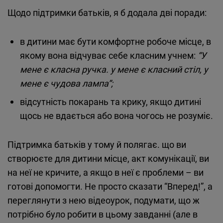
Щодо підтримки батьків, я б додала дві поради:
в дитини має бути комфортне робоче місце, в
якому вона відчуває себе класним учнем:
“У
мене є класна ручка. у мене є класний стіл, у
мене є чудова лампа”;
відсутність покарань та крику, якщо дитині
щось не вдається або вона чогось не розуміє.
Підтримка батьків у тому й полягає. що ви
створюєте для дитини місце, акт комунікації, ви
на неї не кричите, а якщо в неї є проблеми – ви
готові допомогти. Не просто сказати “Вперед!”, а
переглянути з нею відеоурок, подумати, що ж
потрібно було робити в цьому завданні (але в