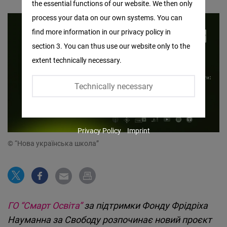
the essential functions of our website. We then only
Facebook
process your data on our own systems. You can
Embed
find more information in our privacy policy in
section 3. You can thus use our website only to the
Twitter
extent technically necessary.
Embed
Technically necessary
Instagram
Embed
Privacy Policy
Imprint
Youtube
© “Нова українська школа”
Embed
Google
Maps
ГО “Смарт Освіта”
за підтримки Фонду Фрідріха
Embed
Науманна за Свободу розпочинає новий проєкт