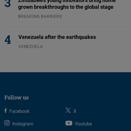
Zimbabwe’s young innovators bring home
grown breakthroughs to the global stage
BREAKING BARRIERS
04.08.2026
Venezuela after the earthquakes
VENEZUELA
07.08.2026
Follow us
Facebook
X
Instagram
Youtube