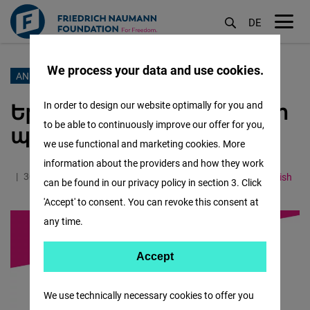
DE
M
öf
We process your data and use cookies.
Skip
ANNOUNCEMENT
to
Երևանում որմնանկարներ
In order to design our website optimally for you and
main
to be able to continuously improve our offer for you,
պատկերելու մրցույթ
content
we use functional and marketing cookies. More
information about the providers and how they work
30.08.2021
0.9 Minutes
South Caucasus
English
can be found in our privacy policy in section 3. Click
'Accept' to consent. You can revoke this consent at
any time.
Accept
Accept
Matomo
We use technically necessary cookies to offer you