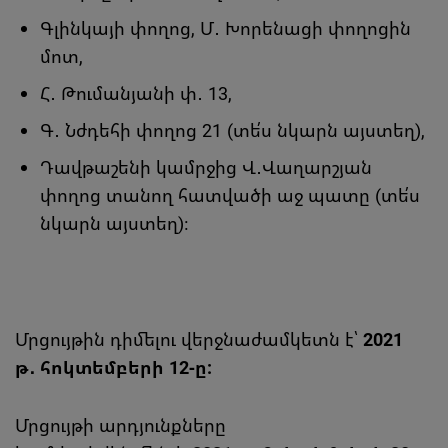
Գլինկայի փողոց, Մ․ Խորենացի փողոցին
մոտ,
Հ․ Թումանյանի փ․ 13,
Գ․ Նժդեհի փողոց 21 (տե՛ս նկարն այստեղ),
Դավթաշենի կամրջից Վ․Վաղարշյան
փողոց տանող հատվածի աջ պատը (տե՛ս
նկարն այստեղ)։
Մրցույթին դիմելու վերջնաժամկետն է՝
2021
թ․
հոկտեմբեր
ի
12-
ը
:
Մրցույթի արդյունքները