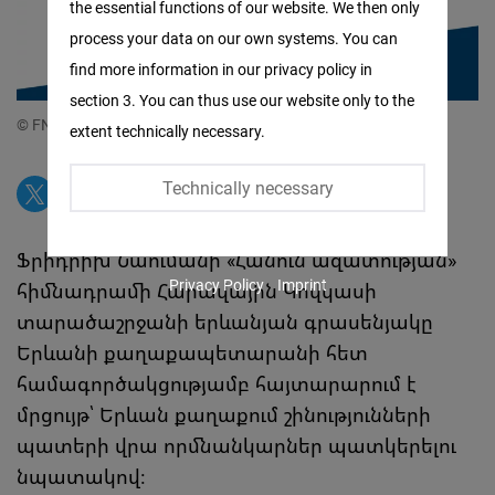
the essential functions of our website. We then only
Facebook
process your data on our own systems. You can
Embed
find more information in our privacy policy in
section 3. You can thus use our website only to the
Twitter
© FNF South Caucasus
extent technically necessary.
Embed
Technically necessary
Instagram
Embed
Ֆրիդրիխ Նաումանի «Հանուն ազատության»
Privacy Policy
Imprint
հիմնադրամի Հարավային Կովկասի
Youtube
տարածաշրջանի երևանյան գրասենյակը
Embed
Երևանի քաղաքապետարանի հետ
համագործակցությամբ հայտարարում է
Google
մրցույթ՝ Երևան քաղաքում շինությունների
Maps
պատերի վրա որմնանկարներ պատկերելու
Embed
նպատակով։