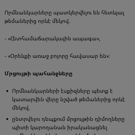
Cloudinary
Որմնանկարները պատկերվելու են հետևյալ
թեմաներից որևէ մեկով․
Flickr
Embed
- «Հետհամաճարակային ապագա»,
Newsletter2go
Embed
- «Օրենքի առաջ բոլորը հավասար են»:
Podigee
Մրցույթի պահանջները
Embed
Որմնանկարների էսքիզները պետք է
D.Vinci
կատարվեն վերը նշված թեմաներից որևէ
Embed
մեկով․
ընտրվելու դեպքում մրցույթին դիմողները
Typeform
պիտի կարողանան իրականացնել
Embed