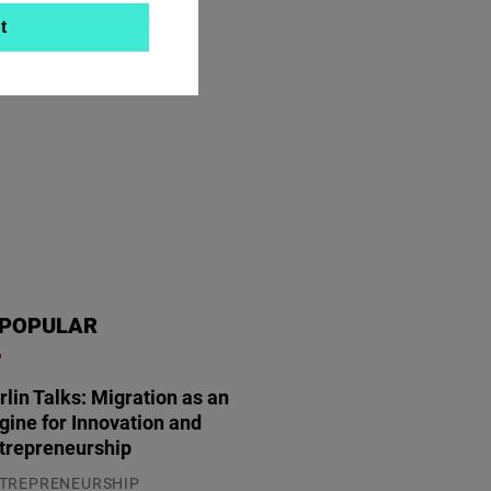
t
POPULAR
rlin Talks: Migration as an
gine for Innovation and
trepreneurship
TREPRENEURSHIP