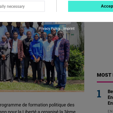
ally necessary
Accep
Twitter
Embed
Privacy Policy
Imprint
Instagram
Embed
Youtube
Embed
Google
MOST 
Maps
Embed
Be
En
Cloudinary
En
programme de formation politique des
EN
ann pour la Liberté a organisé la 3ème