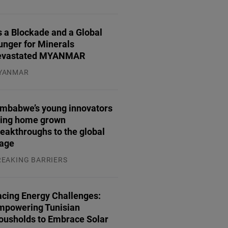
.07.2026
 a Blockade and a Global
unger for Minerals
evastated MYANMAR
YANMAR
.08.2026
imbabwe’s young innovators
ring home grown
eakthroughs to the global
tage
REAKING BARRIERS
.08.2026
acing Energy Challenges:
mpowering Tunisian
ousholds to Embrace Solar