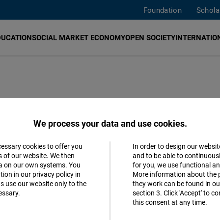
Foundation
Schola
DUCATION
SOCIAL MARKET ECONOMY
OPEN SOCIETY
INTERNATION
 L’Etat et ses
We process your data and use cookies.
omiques »
cessary cookies to offer you
In order to design our websit
Accept
s of our website. We then
and to be able to continuous
ta on our own systems. You
for you, we use functional a
Matomo
ion in our privacy policy in
erman
More information about the 
s use our website only to the
they work can be found in our
essary.
section 3. Click 'Accept' to 
Facebook
this consent at any time.
Embed