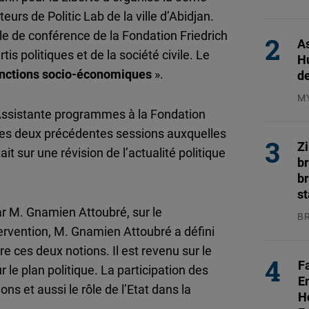
Flickr
31
rs de Politic Lab de la ville d’Abidjan.
Embed
lle de conférence de la Fondation Friedrich
As
s politiques et de la société civile. Le
H
Newsletter2go
fonctions socio-économiques
».
d
Embed
M
 Assistante programmes à la Fondation
04
Podigee
 des deux précédentes sessions auxquelles
Embed
Z
ait sur une révision de l’actualité politique
b
br
D.Vinci
s
Embed
ar M. Gnamien Attoubré, sur le
B
ervention, M. Gnamien Attoubré a défini
04
Typeform
tre ces deux notions. Il est revenu sur le
Embed
F
r le plan politique. La participation des
E
ons et aussi le rôle de l’Etat dans la
H