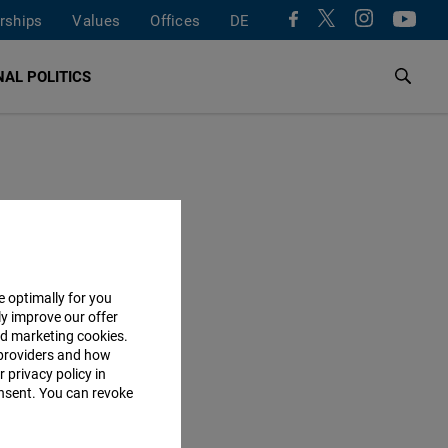
rships
Values
Offices
DE
AL POLITICS
e optimally for you
ly improve our offer
nd marketing cookies.
providers and how
 privacy policy in
consent. You can revoke