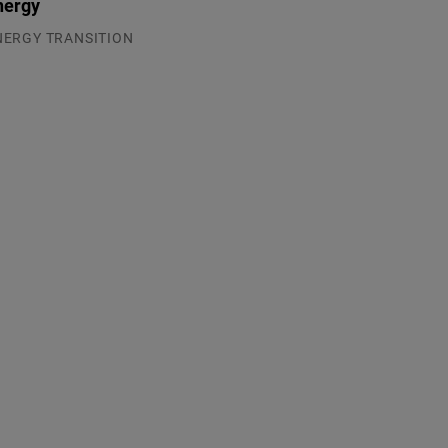
nergy
NERGY TRANSITION
.08.2026